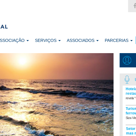
ASSOCIAÇÃO
SERVIÇOS
ASSOCIADOS
PARCERIAS
Hotel
resta
revela “
Turism
ferro
Siza Vi
Setor
mas m