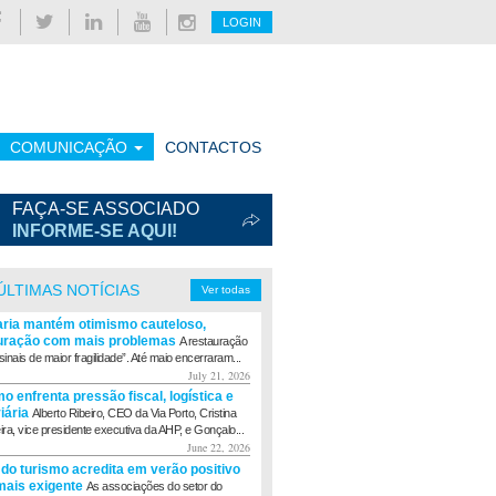
LOGIN
COMUNICAÇÃO
CONTACTOS
FAÇA-SE ASSOCIADO
INFORME-SE AQUI!
ÚLTIMAS NOTÍCIAS
Ver todas
aria mantém otimismo cauteloso,
uração com mais problemas
A restauração
sinais de maior fragilidade”. Até maio encerraram...
July 21, 2026
o enfrenta pressão fiscal, logística e
viária
Alberto Ribeiro, CEO da Via Porto, Cristina
eira, vice presidente executiva da AHP, e Gonçalo...
June 22, 2026
 do turismo acredita em verão positivo
ais exigente
As associações do setor do