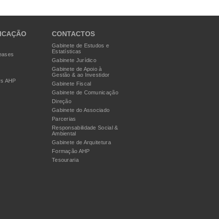
ICAÇÃO
CONTACTOS
Gabinete de Estudos e
Estatísticas
eases
Gabinete Jurídico
Gabinete de Apoio à
Gestão & ao Investidor
rs AHP
Gabinete Fiscal
Gabinete de Comunicação
Direção
Gabinete do Associado
Parcerias
Responsabilidade Social &
Ambiental
Gabinete de Arquitetura
Formação AHP
Tesouraria