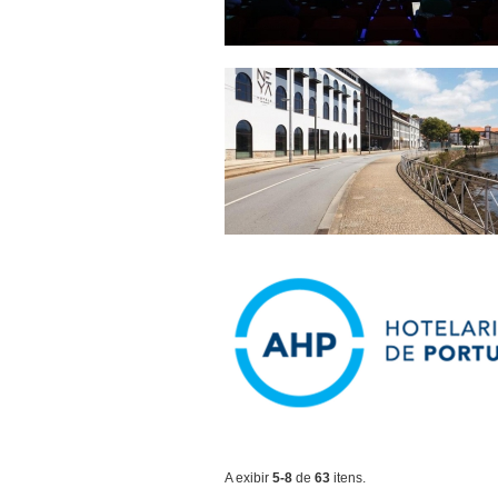
A exibir
5-8
de
63
itens.