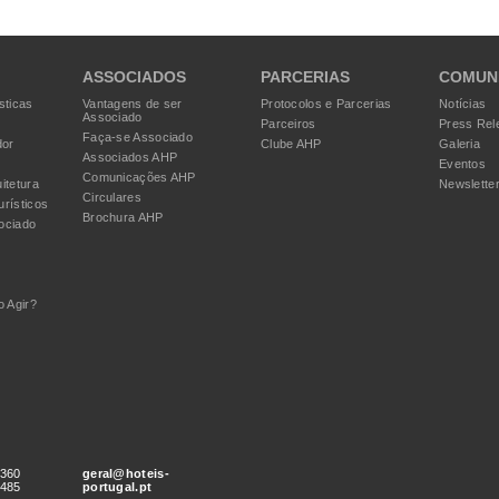
ASSOCIADOS
PARCERIAS
COMUN
sticas
Vantagens de ser
Protocolos e Parcerias
Notícias
Associado
Parceiros
Press Rel
Faça-se Associado
dor
Clube AHP
Galeria
Associados AHP
Eventos
Comunicações AHP
itetura
Newslette
Circulares
urísticos
Brochura AHP
ociado
 Agir?
 360
geral@hoteis-
 485
portugal.pt