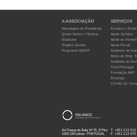
A ASSOCIAÇÃO
SERVIÇOS
Mensagem do Presidente
Estudos e Estatí
Quem Somos / História
Apoio Jurídico
Estatutos
Apoio ao Investi
Órgãos Sociais
Apoio Fiscal
Programa HEART
Gabinete de Arqu
Bolsa de Emp. T
Gabinete do Ass
Click2Portugal
Formação AHP
Emprego
COVID-19: Como
Avª Duque de Ávila, Nº 75, 1º Piso
T. +351 213 512
1000-139 Lisboa - PORTUGAL
F. +351 213 570