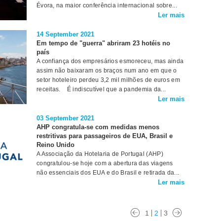
Évora, na maior conferência internacional sobre...
Ler mais
14 September 2021
Em tempo de "guerra" abriram 23 hotéis no
país
A confiança dos empresários esmoreceu, mas ainda
assim não baixaram os braços num ano em que o
setor hoteleiro perdeu 3,2 mil milhões de euros em
receitas. É indiscutível que a pandemia da...
Ler mais
03 September 2021
AHP congratula-se com medidas menos
restritivas para passageiros de EUA, Brasil e
Reino Unido
A Associação da Hotelaria de Portugal (AHP)
congratulou-se hoje com a abertura das viagens
não essenciais dos EUA e do Brasil e retirada da...
Ler mais
1
2
3