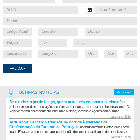
VALIDAR
ÚLTIMAS NOTÍCIAS
Ver todas
Se o turismo perde fôlego, quem puxa pela economia nacional?
O
turismo, motor da recuperação económica portuguesa, cresce a um ritmo mais lento. O
Algarve regista abrandamento, enquanto o Norte, Madeira e Açores continuam a...
August 6, 2026
ACIF apoia Bernardo Trindade na corrida à liderança da
Confederação do Turismo de Portugal
Candidato defende Porto Santo como
‘plano B’ para o aeroporto e maior participação do sector na aplicação das receitas das...
August 5, 2026