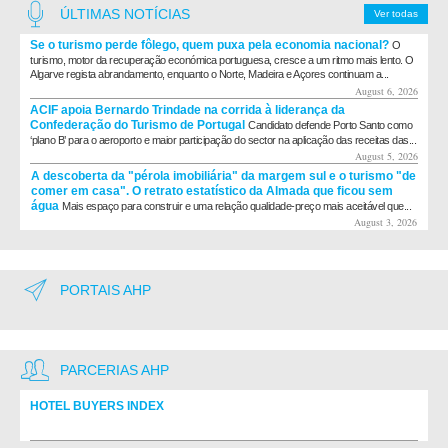
ÚLTIMAS NOTÍCIAS
Ver todas
Se o turismo perde fôlego, quem puxa pela economia nacional?
O
turismo, motor da recuperação económica portuguesa, cresce a um ritmo mais lento. O
Algarve regista abrandamento, enquanto o Norte, Madeira e Açores continuam a...
August 6, 2026
ACIF apoia Bernardo Trindade na corrida à liderança da
Confederação do Turismo de Portugal
Candidato defende Porto Santo como
‘plano B’ para o aeroporto e maior participação do sector na aplicação das receitas das...
August 5, 2026
A descoberta da "pérola imobiliária" da margem sul e o turismo "de
comer em casa". O retrato estatístico da Almada que ficou sem
água
Mais espaço para construir e uma relação qualidade-preço mais aceitável que...
August 3, 2026
PORTAIS AHP
PARCERIAS AHP
HOTEL BUYERS INDEX
Diretório de fornecedores do setor Hoteleiro