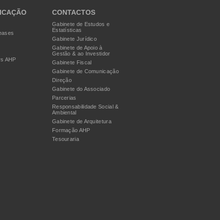
ICAÇÃO
CONTACTOS
Gabinete de Estudos e
Estatísticas
eases
Gabinete Jurídico
Gabinete de Apoio à
Gestão & ao Investidor
rs AHP
Gabinete Fiscal
Gabinete de Comunicação
Direção
Gabinete do Associado
Parcerias
Responsabilidade Social &
Ambiental
Gabinete de Arquitetura
Formação AHP
Tesouraria