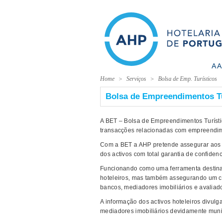
A 
Home
Serviços
Bolsa de Emp. Turísticos
Bolsa de Empreendimentos Tu
A BET – Bolsa de Empreendimentos Turístic
transacções relacionadas com empreendime
Com a BET a AHP pretende assegurar aos s
dos activos com total garantia de confidenc
Funcionando como uma ferramenta destinada
hoteleiros, mas também assegurando um c
bancos, mediadores imobiliários e avaliado
A informação dos activos hoteleiros divul
mediadores imobiliários devidamente munid