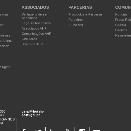
ASSOCIADOS
PARCERIAS
COMUN
sticas
Vantagens de ser
Protocolos e Parcerias
Notícias
Associado
Parceiros
Press Rel
Faça-se Associado
dor
Clube AHP
Galeria
Associados AHP
Eventos
Comunicações AHP
itetura
Newslette
Circulares
urísticos
Brochura AHP
ociado
 Agir?
 360
geral@hoteis-
 485
portugal.pt
SIGA-NOS
EM