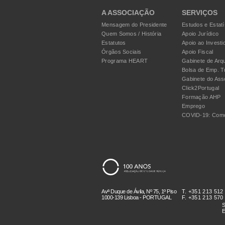
A ASSOCIAÇÃO
SERVIÇOS
Mensagem do Presidente
Estudos e Estatí
Quem Somos / História
Apoio Jurídico
Estatutos
Apoio ao Investi
Órgãos Sociais
Apoio Fiscal
Programa HEART
Gabinete de Arqu
Bolsa de Emp. T
Gabinete do Ass
Click2Portugal
Formação AHP
Emprego
COVID-19: Como
Avª Duque de Ávila, Nº 75, 1º Piso
T. +351 213 512
1000-139 Lisboa - PORTUGAL
F. +351 213 570