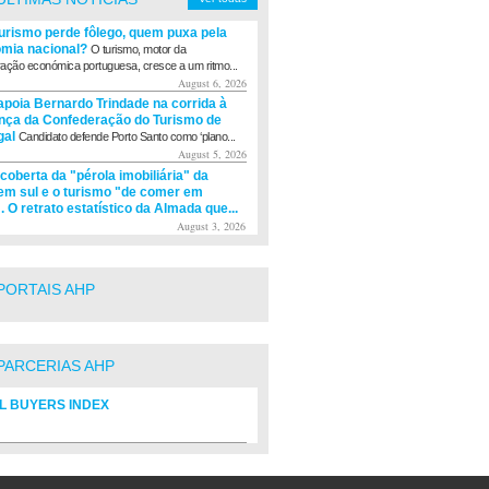
turismo perde fôlego, quem puxa pela
mia nacional?
O turismo, motor da
ação económica portuguesa, cresce a um ritmo...
August 6, 2026
apoia Bernardo Trindade na corrida à
ança da Confederação do Turismo de
gal
Candidato defende Porto Santo como ‘plano...
August 5, 2026
coberta da "pérola imobiliária" da
m sul e o turismo "de comer em
. O retrato estatístico da Almada que...
August 3, 2026
PORTAIS AHP
PARCERIAS AHP
L BUYERS INDEX
rio de fornecedores do setor Hoteleiro