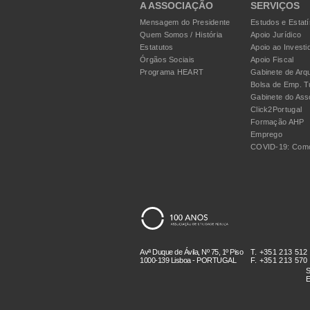
A ASSOCIAÇÃO
SERVIÇOS
Mensagem do Presidente
Estudos e Estatí
Quem Somos / História
Apoio Jurídico
Estatutos
Apoio ao Investi
Órgãos Sociais
Apoio Fiscal
Programa HEART
Gabinete de Arqu
Bolsa de Emp. T
Gabinete do Ass
Click2Portugal
Formação AHP
Emprego
COVID-19: Como
Avª Duque de Ávila, Nº 75, 1º Piso
T. +351 213 512
1000-139 Lisboa - PORTUGAL
F. +351 213 570