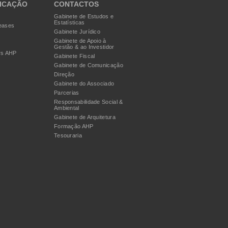
ICAÇÃO
CONTACTOS
Gabinete de Estudos e
Estatísticas
eases
Gabinete Jurídico
Gabinete de Apoio à
Gestão & ao Investidor
rs AHP
Gabinete Fiscal
Gabinete de Comunicação
Direção
Gabinete do Associado
Parcerias
Responsabilidade Social &
Ambiental
Gabinete de Arquitetura
Formação AHP
Tesouraria