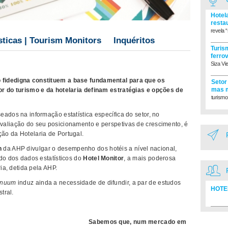
Hotel
resta
revela “
sticas | Tourism Monitors
Inquéritos
Turism
ferro
Siza Vi
 fidedigna constituem a base fundamental para que os
Setor
mas m
or do turismo e da hotelaria definam estratégias e opções de
turismo
ados na informação estatística específica do setor, no
valiação do seu posicionamento e perspetivas de crescimento, é
ão da Hotelaria de Portugal.
h
da AHP divulgar o desempenho dos hotéis a nível nacional,
do dos dados estatísticos do
Hotel Monitor
, a mais poderosa
ria, detida pela AHP.
tinuum
induz ainda a necessidade de difundir, a par de estudos
HOTE
tral.
Diretó
Sabemos que, num mercado em