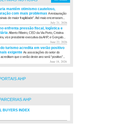
aria mantém otimismo cauteloso,
uração com mais problemas
A restauração
sinais de maior fragilidade”. Até maio encerraram...
July 21, 2026
o enfrenta pressão fiscal, logística e
viária
Alberto Ribeiro, CEO da Via Porto, Cristina
eira, vice presidente executiva da AHP, e Gonçalo...
June 22, 2026
 do turismo acredita em verão positivo
ais exigente
As associações do setor do
 acreditam que o verão deste ano será “positivo”...
June 18, 2026
PORTAIS AHP
PARCERIAS AHP
L BUYERS INDEX
rio de fornecedores do setor Hoteleiro