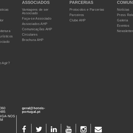
ASSOCIADOS
PARCERIAS
COMUN
sticas
Vantagens de ser
Protocolos e Parcerias
Notícias
Associado
Parceiros
Press Rel
Faça-se Associado
dor
Clube AHP
Galeria
Associados AHP
Eventos
Comunicações AHP
itetura
Newslette
Circulares
urísticos
Brochura AHP
ociado
 Agir?
 360
geral@hoteis-
 485
portugal.pt
SIGA-NOS
EM