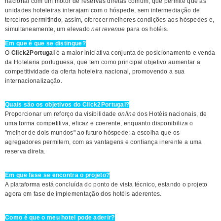
nacional com um motor de reservas diretas comum, que permite que as
unidades hoteleiras interajam com o hóspede, sem intermediação de
terceiros permitindo, assim, oferecer melhores condições aos hóspedes e,
simultaneamente, um elevado
net revenue
para os hotéis.
Em que é que se distingue?
O
Click2Portugal
é a maior iniciativa conjunta de posicionamento e venda
da Hotelaria portuguesa, que tem como principal objetivo aumentar a
competitividade da oferta hoteleira nacional, promovendo a sua
internacionalização.
Quais são os objetivos do Click2Portugal?
Proporcionar um reforço da visibilidade
online
dos Hotéis nacionais, de
uma forma competitiva, eficaz e coerente, enquanto disponibiliza o
"melhor de dois mundos" ao futuro hóspede: a escolha que os
agregadores permitem, com as vantagens e confiança inerente a uma
reserva direta.
Em que fase se encontra o projeto?
A plataforma está concluída do ponto de vista técnico, estando o projeto
agora em fase de implementação dos hotéis aderentes.
Como é que o meu hotel pode aderir?