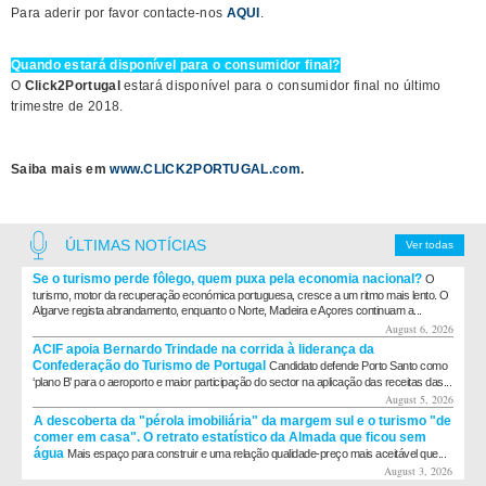
Para aderir por favor contacte-nos
AQUI
.
Quando estará disponível para o consumidor final?
O
Click2Portugal
estará disponível para o consumidor final no último
trimestre de 2018.
Saiba mais em
www.CLICK2PORTUGAL.com
.
ÚLTIMAS NOTÍCIAS
Ver todas
Se o turismo perde fôlego, quem puxa pela economia nacional?
O
turismo, motor da recuperação económica portuguesa, cresce a um ritmo mais lento. O
Algarve regista abrandamento, enquanto o Norte, Madeira e Açores continuam a...
August 6, 2026
ACIF apoia Bernardo Trindade na corrida à liderança da
Confederação do Turismo de Portugal
Candidato defende Porto Santo como
‘plano B’ para o aeroporto e maior participação do sector na aplicação das receitas das...
August 5, 2026
A descoberta da "pérola imobiliária" da margem sul e o turismo "de
comer em casa". O retrato estatístico da Almada que ficou sem
água
Mais espaço para construir e uma relação qualidade-preço mais aceitável que...
August 3, 2026