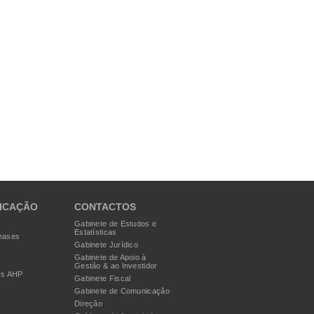
ICAÇÃO
CONTACTOS
Gabinete de Estudos e
Estatísticas
eases
Gabinete Jurídico
Gabinete de Apoio à
Gestão & ao Investidor
rs AHP
Gabinete Fiscal
Gabinete de Comunicação
Direção