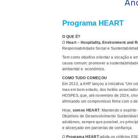
Programa HEART
O QUE É?
O
Heart – Hospitality, Environment and 
Responsabilidade Social e Sustentabilidad
Tem como objetivo orientar a vocação e 
causa comum: promover a sustentabilidade d
ambiental e económico.
COMO TUDO COMEÇOU
Em 2013, a AHP lançou a iniciativa “Um co
mas em bom estado, dos hotéis associados 
HOSPES, que, até novembro de 2024, criou 
afirmando um compromisso firme com o des
Hoje,
somos HEART
. Mantendo o espíri
Objetivos de Desenvolvimento Sustentável
adotámos, sempre que possível, os princíp
e alicerçado em parcerias de confiança.
O
Programa HEART
adota os critérios ES