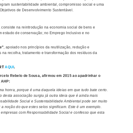
egram sustentabilidade ambiental, compromisso social e uma
Objetivos de Desenvolvimento Sustentável.
, consiste na reintrodução na economia social de bens e
m estado de conservação; no Emprego Inclusivo e no
e”
, apoiado nos princípios da reutilização, redução e
s na recolha, tratamento e transformação dos resíduos da
ART
AQUI
.
rcelo Rebelo de Sousa, afirmou em 2015 ao apadrinhar o
a AHP:
uma honra, porque é uma daquela ideias em que tudo bate certo.
o desta associação surgiu já outra ideia que é ainda mais
sabilidade Social e Sustentabilidade Ambiental pode ser muito
r a noção do que estes selos significam. Este é um exemplo.
s empresas com Responsabilidade Social e confesso que esta