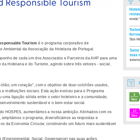
Hotel
resta
revela “
Turism
ferro
Siza Vi
Responsable Tourism
é o programa corporativo de
e Ambiental da Associação da Hotelaria de Portugal.
Setor
mas m
empenho de cada um dos Associados e Parceiros da AHP para uma
turismo
a Hotelaria e do Turismo, agindo sobre três vetores - social,
lchão, um coração”, com o objetivo de doar colchões usados,
a instituições sociais. Esta ação evoluiu para o Programa
3
uma ligação sólida entre o setor hoteleiro e a comunidade,
Nov
envolvimento sustentável e o bem-estar social.
17
to do HOSPES, aumentámos a nossa ambição. Alinhados com os
Dec
, ampliámos o programa, diversificámos as respostas e
ios da Economia Circular, construindo um futuro mais sustentável
G (Environmental, Social, Governance) nas suas ações,