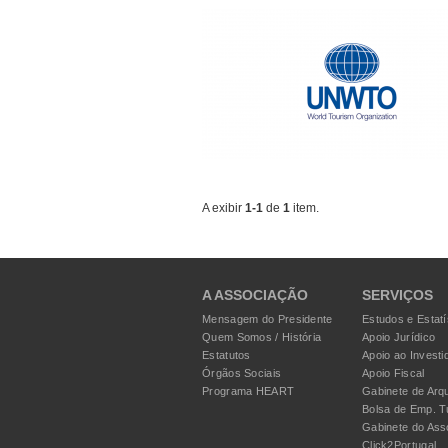
A exibir
1-1
de
1
item.
A ASSOCIAÇÃO
SERVIÇOS
Mensagem do Presidente
Estudos e Estatí
Quem Somos / História
Apoio Jurídico
Estatutos
Apoio ao Investi
Órgãos Sociais
Apoio Fiscal
Programa HEART
Gabinete de Arqu
Bolsa de Emp. T
Gabinete do Ass
Click2Portugal