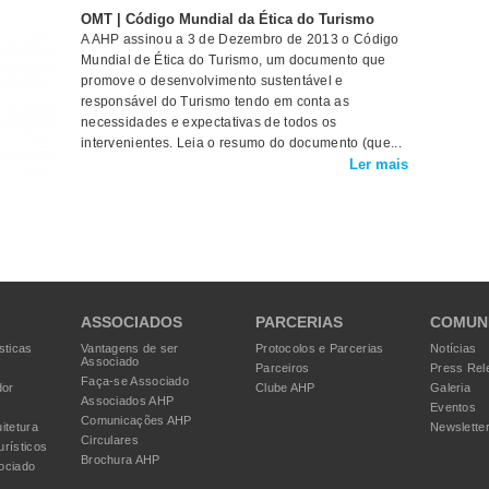
OMT | Código Mundial da Ética do Turismo
A AHP assinou a 3 de Dezembro de 2013 o Código
Mundial de Ética do Turismo, um documento que
promove o desenvolvimento sustentável e
responsável do Turismo tendo em conta as
necessidades e expectativas de todos os
intervenientes. Leia o resumo do documento (que...
Ler mais
ASSOCIADOS
PARCERIAS
COMUN
sticas
Vantagens de ser
Protocolos e Parcerias
Notícias
Associado
Parceiros
Press Rel
Faça-se Associado
dor
Clube AHP
Galeria
Associados AHP
Eventos
Comunicações AHP
itetura
Newslette
Circulares
urísticos
Brochura AHP
ociado