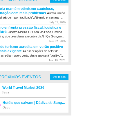
aria mantém otimismo cauteloso,
uração com mais problemas
A restauração
sinais de maior fragilidade”. Até maio encerraram...
July 21, 2026
o enfrenta pressão fiscal, logística e
viária
Alberto Ribeiro, CEO da Via Porto, Cristina
eira, vice presidente executiva da AHP, e Gonçalo...
June 22, 2026
 do turismo acredita em verão positivo
ais exigente
As associações do setor do
 acreditam que o verão deste ano será “positivo”...
June 18, 2026
PRÓXIMOS EVENTOS
Ver todos
World Travel Market 2026
Feira
Hotéis que salvam | Dádiva de Sangue
Outro