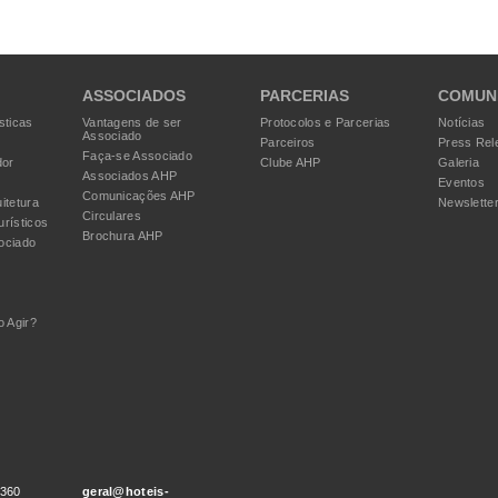
ASSOCIADOS
PARCERIAS
COMUN
sticas
Vantagens de ser
Protocolos e Parcerias
Notícias
Associado
Parceiros
Press Rel
Faça-se Associado
dor
Clube AHP
Galeria
Associados AHP
Eventos
Comunicações AHP
itetura
Newslette
Circulares
urísticos
Brochura AHP
ociado
 Agir?
 360
geral@hoteis-