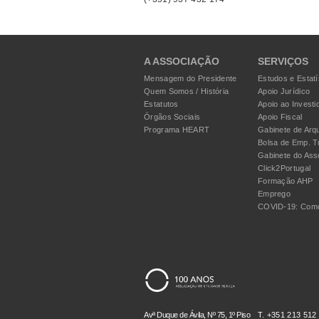
A ASSOCIAÇÃO
SERVIÇOS
Mensagem do Presidente
Estudos e Estatí
Quem Somos / História
Apoio Jurídico
Estatutos
Apoio ao Investi
Órgãos Sociais
Apoio Fiscal
Programa HEART
Gabinete de Arqu
Bolsa de Emp. T
Gabinete do Ass
Click2Portugal
Formação AHP
Emprego
COVID-19: Como
Avª Duque de Ávila, Nº 75, 1º Piso
T. +351 213 512