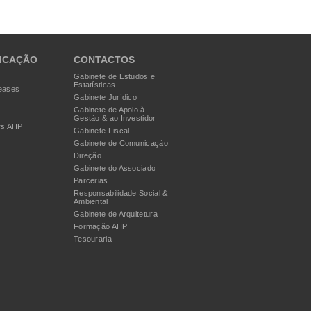
ICAÇÃO
CONTACTOS
Gabinete de Estudos e
Estatísticas
eases
Gabinete Jurídico
Gabinete de Apoio à
Gestão & ao Investidor
rs AHP
Gabinete Fiscal
Gabinete de Comunicação
Direção
Gabinete do Associado
Parcerias
Responsabilidade Social &
Ambiental
Gabinete de Arquitetura
Formação AHP
Tesouraria