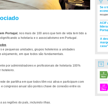
Se o 
econo
recuper
sociado
ACIF 
lider
Portu
 em Portugal
, nos mais de 100 anos que tem de vida tem tido a
 dignificando a hotelaria e o associativismo em Portugal.
A des
marge
iados
casa"
es e pequenas unidades,
grupos hoteleiros a unidades
e alojamento
, em que todos são fundamentais.
te por administradores e profissionais de hotelaria 100%
 hoteleiro.
3
Nov
rede de partilha em que todos têm voz ativa e participam com
17
s e congresso anual são pontos chave de conexão entre os
Dec
as regiões do país, incluindo ilhas.