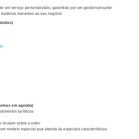
 de um serviço personalizado, garantido por um gestor/consultor
s matérias inerentes ao seu negócio
tuitas)
or
(temas em agenda)
dimentos turísticos
e recaem sobre o setor
 um modelo especial que atenda às especiais características