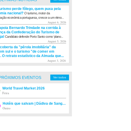
turismo perde fôlego, quem puxa pela
mia nacional?
O turismo, motor da
ação económica portuguesa, cresce a um ritmo...
August 6, 2026
apoia Bernardo Trindade na corrida à
ança da Confederação do Turismo de
gal
Candidato defende Porto Santo como ‘plano...
August 5, 2026
coberta da "pérola imobiliária" da
m sul e o turismo "de comer em
. O retrato estatístico da Almada que...
August 3, 2026
PRÓXIMOS EVENTOS
Ver todos
World Travel Market 2026
Feira
Hotéis que salvam | Dádiva de Sangue
Outro