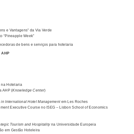
ens e Vantagens” da Via Verde
to “Pineapple Week”
cedoras de bens e serviços para hotelaria
s AHP
 na Hotelaria
a AHP (
Knowledge Center
)
 in International Hotel Management
em Les Roches
ment Executive Course no ISEG – Lisbon School of Economics
ategic Tourism and Hospitality
na Universidade Europeia
ão em Gestão Hoteleira