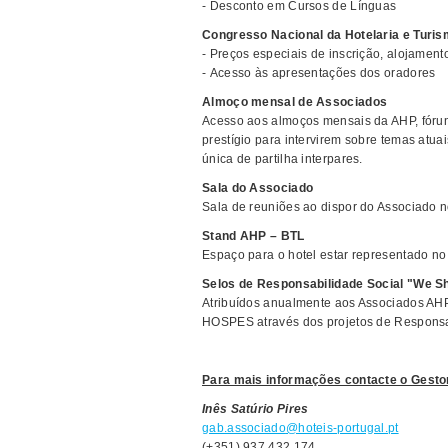
- Desconto em Cursos de Línguas
Congresso Nacional da Hotelaria e Turi
- Preços especiais de inscrição, alojament
- Acesso às apresentações dos oradores
Almoço mensal de Associados
Acesso aos almoços mensais da AHP, fórun
prestígio para intervirem sobre temas atua
única de partilha interpares.
Sala do Associado
Sala de reuniões ao dispor do Associado n
Stand AHP – BTL
Espaço para o hotel estar representado n
Selos de Responsabilidade Social "We S
Atribuídos anualmente aos Associados AHP
HOSPES através dos projetos de Responsab
Para mais informações contacte o Gesto
Inês Satúrio Pires
gab.associado
@hoteis-portugal.pt
(+351) 937 432 174