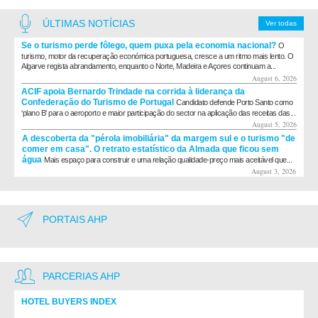
ÚLTIMAS NOTÍCIAS
Ver todas
Se o turismo perde fôlego, quem puxa pela economia nacional?
O
turismo, motor da recuperação económica portuguesa, cresce a um ritmo mais lento. O
Algarve regista abrandamento, enquanto o Norte, Madeira e Açores continuam a...
August 6, 2026
ACIF apoia Bernardo Trindade na corrida à liderança da
Confederação do Turismo de Portugal
Candidato defende Porto Santo como
‘plano B’ para o aeroporto e maior participação do sector na aplicação das receitas das...
August 5, 2026
A descoberta da "pérola imobiliária" da margem sul e o turismo "de
comer em casa". O retrato estatístico da Almada que ficou sem
água
Mais espaço para construir e uma relação qualidade-preço mais aceitável que...
August 3, 2026
PORTAIS AHP
PARCERIAS AHP
HOTEL BUYERS INDEX