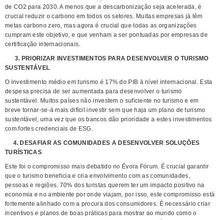
de CO2 para 2030. A menos que a descarbonização seja acelerada, é
crucial reduzir o carbono em todos os setores. Muitas empresas já têm
metas carbono zero, mas agora é crucial que todas as organizações
cumpram este objetivo, e que venham a ser pontuadas por empresas de
certificação internacionais.
3. PRIORIZAR INVESTIMENTOS PARA DESENVOLVER O TURISMO
SUSTENTÁVEL
O investimento médio em turismo é 17% do PIB à nível internacional. Esta
despesa precisa de ser aumentada para desenvolver o turismo
sustentável. Muitos países não investem o suficiente no turismo e em
breve tornar-se-á mais difícil investir sem que haja um plano de turismo
sustentável, uma vez que os bancos dão prioridade a estes investimentos
com fortes credenciais de ESG.
4. DESAFIAR AS COMUNIDADES A DESENVOLVER SOLUÇÕES
TURÍSTICAS
Este foi o compromisso mais debatido no Évora Fórum. É crucial garantir
que o turismo beneficia e cria envolvimento com as comunidades,
pessoas e regiões. 70% dos turistas querem ter um impacto positivo na
economia e no ambiente por onde viajam, por isso, este compromisso está
fortemente alinhado com a procura dos consumidores. É necessário criar
incentivos e planos de boas práticas para mostrar ao mundo como o