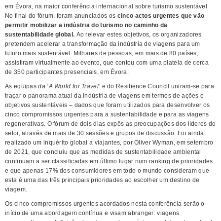
em Évora, na maior conferência internacional sobre turismo sustentável.
No final do fórum, foram anunciados os
cinco actos urgentes que vão
permitir mobilizar a indústria do turismo no caminho da
sustentabilidade global.
Ao relevar estes objetivos, os organizadores
pretendem acelerar a transformação da indústria de viagens para um
futuro mais sustentável. Milhares de pessoas, em mais de 80 países,
assistiram virtualmente ao evento, que contou com uma plateia de cerca
de 350 participantes presenciais, em Évora.
As equipas
da ‘A World for Travel’
e do Resilience Council uniram-se para
traçar o panorama atual da indústria de viagens em termos de ações e
objetivos sustentáveis – dados que foram utilizados para desenvolver os
cinco compromissos urgentes para a sustentabilidade e para as viagens
regenerativas. O fórum de dois dias expôs as preocupações dos líderes do
setor, através de mais de 30 sessões e grupos de discussão. Foi ainda
realizado um inquérito global a viajantes, por Oliver Wyman, em setembro
de 2021, que concluiu que as medidas de sustentabilidade ambiental
continuam a ser classificadas em último lugar num ranking de prioridades
e que apenas 17% dos consumidores em todo o mundo consideram que
esta é uma das três principais prioridades ao escolher um destino de
viagem.
Os cinco compromissos urgentes acordados nesta conferência serão o
início de uma abordagem contínua e visam abranger: viagens