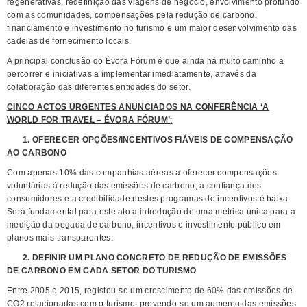
regenerativas, redefinição das viagens de negócio, envolvimento profundo
com as comunidades, compensações pela redução de carbono,
financiamento e investimento no turismo e um maior desenvolvimento das
cadeias de fornecimento locais.
A principal conclusão do Évora Fórum é que ainda há muito caminho a
percorrer e iniciativas a implementar imediatamente, através da
colaboração das diferentes entidades do setor.
CINCO ACTOS URGENTES ANUNCIADOS NA CONFERÊNCIA ‘A
WORLD FOR TRAVEL – ÉVORA FÓRUM’
:
1. OFERECER OPÇÕES/INCENTIVOS FIÁVEIS DE COMPENSAÇÃO
AO CARBONO
Com apenas 10% das companhias aéreas a oferecer compensações
voluntárias à redução das emissões de carbono, a confiança dos
consumidores e a credibilidade nestes programas de incentivos é baixa.
Será fundamental para este ato a introdução de uma métrica única para a
medição da pegada de carbono, incentivos e investimento público em
planos mais transparentes.
2. DEFINIR UM PLANO CONCRETO DE REDUÇÃO DE EMISSÕES
DE CARBONO EM CADA SETOR DO TURISMO
Entre 2005 e 2015, registou-se um crescimento de 60% das emissões de
CO2 relacionadas com o turismo, prevendo-se um aumento das emissões