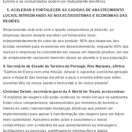
turismo e as comunidades podem ser mutuamente benéficos.
5. ACELERAR E FORTALECER AS CADEIAS DE ABASTECIMENTO
LOCAIS, INTREGRANDO-AS NOS ECOSSISTEMAS E ECONOMIAS DAS
REGIÕES
Relacionando este acto com o quarto compromisso já descrito, as
empresas devem sempre escolher um fornecedor local,
independentemente do valor do seu produto. 95% das despesas dos
turistas revertem para economias em desenvolvimento, enquanto 83% das
marcas e empresas se concentram em causar um impacto positivo, em vez
de simplesmente causarem menores danos ao planeta e à sua população.
A Secretária de Estado do Turismo de Portugal, Rita Marques, afirma:
"Saímos de Évora com uma missão: educar e capacitar a próxima geração
para o impacto das nossas escolhas e para o enorme efeito que estas
escolhas têm na nossa saúde e bem-estar e do nosso planeta".
Christian Delom, secretário-geral da A World for Travel, acrescentou:
"A indústria de viagens não pode continuar no modo em que se apresenta.
Estes cinco compromissos, desenvolvidos por ministros do turismo e
líderes do setor, representam mudanças drásticas que podem ser
implementadas para apoiar a transformação das viagens para um futuro
mais sustentável. Apoiamos estes actos e assumimos o nosso
compromisso com a indústria de que aumentaremos as mensagens,
facilitaremos as parcerias, partilharemos informações e dados