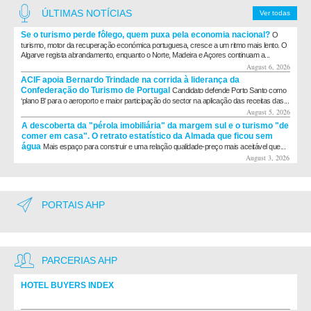
ÚLTIMAS NOTÍCIAS
Ver todas
Se o turismo perde fôlego, quem puxa pela economia nacional?
O
turismo, motor da recuperação económica portuguesa, cresce a um ritmo mais lento. O
Algarve regista abrandamento, enquanto o Norte, Madeira e Açores continuam a...
August 6, 2026
ACIF apoia Bernardo Trindade na corrida à liderança da
Confederação do Turismo de Portugal
Candidato defende Porto Santo como
‘plano B’ para o aeroporto e maior participação do sector na aplicação das receitas das...
August 5, 2026
A descoberta da "pérola imobiliária" da margem sul e o turismo "de
comer em casa". O retrato estatístico da Almada que ficou sem
água
Mais espaço para construir e uma relação qualidade-preço mais aceitável que...
August 3, 2026
PORTAIS AHP
PARCERIAS AHP
HOTEL BUYERS INDEX