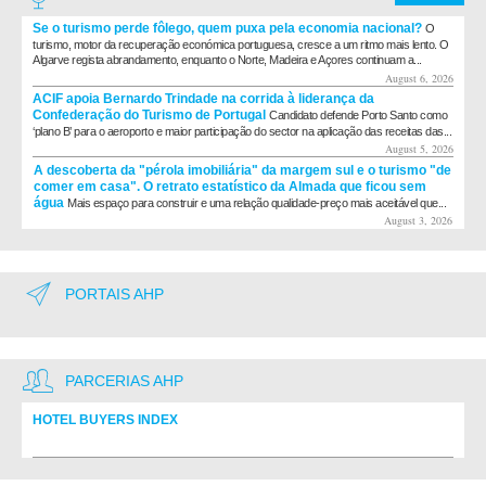
Se o turismo perde fôlego, quem puxa pela economia nacional?
O
turismo, motor da recuperação económica portuguesa, cresce a um ritmo mais lento. O
Algarve regista abrandamento, enquanto o Norte, Madeira e Açores continuam a...
August 6, 2026
ACIF apoia Bernardo Trindade na corrida à liderança da
Confederação do Turismo de Portugal
Candidato defende Porto Santo como
‘plano B’ para o aeroporto e maior participação do sector na aplicação das receitas das...
August 5, 2026
A descoberta da "pérola imobiliária" da margem sul e o turismo "de
comer em casa". O retrato estatístico da Almada que ficou sem
água
Mais espaço para construir e uma relação qualidade-preço mais aceitável que...
August 3, 2026
PORTAIS AHP
PARCERIAS AHP
HOTEL BUYERS INDEX
Diretório de fornecedores do setor Hoteleiro