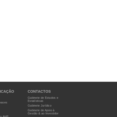
ICAÇÃO
CONTACTOS
Gabinete de Estudos e
Estatísticas
eases
Gabinete Jurídico
Gabinete de Apoio à
Gestão & ao Investidor
rs AHP