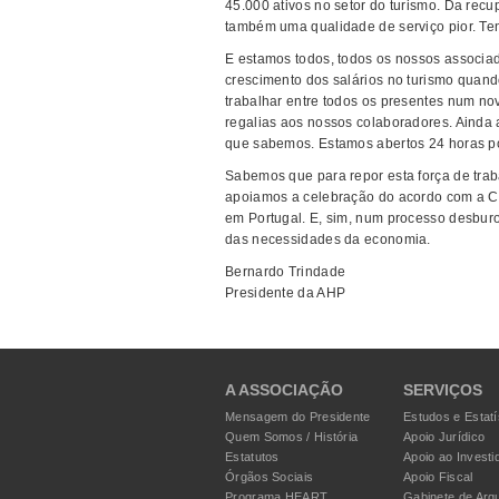
45.000 ativos no setor do turismo. Da rec
também uma qualidade de serviço pior. Te
E estamos todos, todos os nossos associad
crescimento dos salários no turismo quan
trabalhar entre todos os presentes num no
regalias aos nossos colaboradores. Ainda 
que sabemos. Estamos abertos 24 horas po
Sabemos que para repor esta força de trab
apoiamos a celebração do acordo com a CP
em Portugal. E, sim, num processo desburo
das necessidades da economia.
Bernardo Trindade
Presidente da AHP
A ASSOCIAÇÃO
SERVIÇOS
Mensagem do Presidente
Estudos e Estatí
Quem Somos / História
Apoio Jurídico
Estatutos
Apoio ao Investi
Órgãos Sociais
Apoio Fiscal
Programa HEART
Gabinete de Arqu