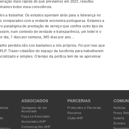
uperação mais rápida do que prevíamos em 2022, resultou
nhamos todos essa consciência.
os a trabalhar. Os estudos apontam aliás para a liderança no
do comparados com a restante economia portuguesa. Estamos a
vo paradigma de prestação de serviço que confira outro tipo de
assim, num contexto de verdade e transparência, um hotel é o
r dia, 7 dias por semana, 365 dias por ano…
alho perdida não nos bastamos a nós próprios. Foi por isso que
LP. Trazer cidadãos do espaço da lusofonia para trabalharem
cratizado e simples. O tempo da política tem de se aproximar
ASSOCIADOS
PARCERIAS
COMUN
sticas
Vantagens de ser
Protocolos e Parcerias
Notícias
Associado
Parceiros
Press Rel
Faça-se Associado
dor
Clube AHP
Galeria
Associados AHP
Eventos
Comunicações AHP
itetura
Newslette