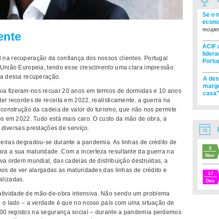
Se o 
econo
recuper
ente
ACIF 
lider
 na recuperação da confiança dos nossos clientes. Portugal
Portu
a União Europeia, tendo esse crescimento uma clara impressão
ra dessa recuperação.
A des
marge
ia fizeram-nos recuar 20 anos em termos de dormidas e 10 anos
casa"
er recordes de receita em 2022, realisticamente, a guerra na
 construção da cadeia de valor do turismo, que não nos permite
mos em 2022. Tudo está mais caro. O custo da mão de obra, a
s diversas prestações de serviço.
eiras degradou-se durante a pandemia. As linhas de crédito de
3
ra a sua maturidade. Com a incerteza resultante da guerra na
Nov
va ordem mundial, das cadeias de distribuição destruídas, a
mos de ver alargadas as maturidades das linhas de crédito e
17
alizadas.
Dec
tividade de mão-de-obra intensiva. Não sendo um problema
o o lado – a verdade é que no nosso país com uma situação de
00 registos na segurança social – durante a pandemia perdemos