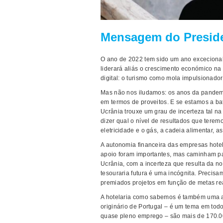
Mensagem do Presid
O ano de 2022 tem sido um ano excecional
liderará aliás o crescimento económico n
digital: o turismo como mola impulsionado
Mas não nos iludamos: os anos da pandem
em termos de proveitos. E se estamos a bat
Ucrânia trouxe um grau de incerteza tal na
dizer qual o nível de resultados que tere
eletricidade e o gás, a cadeia alimentar, a
A autonomia financeira das empresas hotel
apoio foram importantes, mas caminham pa
Ucrânia, com a incerteza que resulta da no
tesouraria futura é uma incógnita. Precisa
premiados projetos em função de metas re
A hotelaria como sabemos é também uma a
originário de Portugal – é um tema em tod
quase pleno emprego – são mais de 170.0