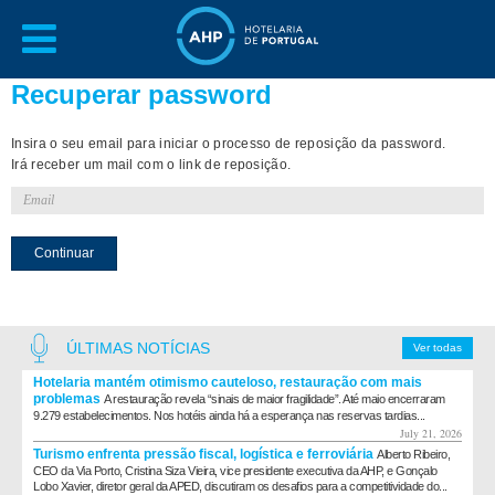
Recuperar password
Insira o seu email para iniciar o processo de reposição da password.
Irá receber um mail com o link de reposição.
Continuar
ÚLTIMAS NOTÍCIAS
Ver todas
Hotelaria mantém otimismo cauteloso, restauração com mais
problemas
A restauração revela “sinais de maior fragilidade”. Até maio encerraram
9.279 estabelecimentos. Nos hotéis ainda há a esperança nas reservas tardias...
July 21, 2026
Turismo enfrenta pressão fiscal, logística e ferroviária
Alberto Ribeiro,
CEO da Via Porto, Cristina Siza Vieira, vice presidente executiva da AHP, e Gonçalo
Lobo Xavier, diretor geral da APED, discutiram os desafios para a competitividade do...