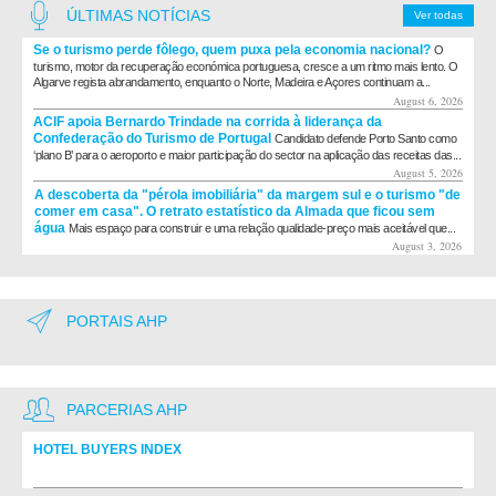
ÚLTIMAS NOTÍCIAS
Ver todas
Se o turismo perde fôlego, quem puxa pela economia nacional?
O
turismo, motor da recuperação económica portuguesa, cresce a um ritmo mais lento. O
Algarve regista abrandamento, enquanto o Norte, Madeira e Açores continuam a...
August 6, 2026
ACIF apoia Bernardo Trindade na corrida à liderança da
Confederação do Turismo de Portugal
Candidato defende Porto Santo como
‘plano B’ para o aeroporto e maior participação do sector na aplicação das receitas das...
August 5, 2026
A descoberta da "pérola imobiliária" da margem sul e o turismo "de
comer em casa". O retrato estatístico da Almada que ficou sem
água
Mais espaço para construir e uma relação qualidade-preço mais aceitável que...
August 3, 2026
PORTAIS AHP
PARCERIAS AHP
HOTEL BUYERS INDEX
Diretório de fornecedores do setor Hoteleiro