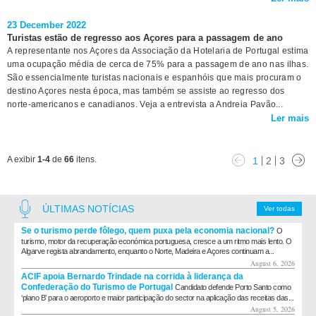
23 December 2022
Turistas estão de regresso aos Açores para a passagem de ano
A representante nos Açores da Associação da Hotelaria de Portugal estima
uma ocupação média de cerca de 75% para a passagem de ano nas ilhas.
São essencialmente turistas nacionais e espanhóis que mais procuram o
destino Açores nesta época, mas também se assiste ao regresso dos
norte-americanos e canadianos. Veja a entrevista a Andreia Pavão...
Ler mais
A exibir
1-4
de
66
itens.
1
2
3
ÚLTIMAS NOTÍCIAS
Ver todas
Se o turismo perde fôlego, quem puxa pela economia nacional?
O
turismo, motor da recuperação económica portuguesa, cresce a um ritmo mais lento. O
Algarve regista abrandamento, enquanto o Norte, Madeira e Açores continuam a...
August 6, 2026
ACIF apoia Bernardo Trindade na corrida à liderança da
Confederação do Turismo de Portugal
Candidato defende Porto Santo como
‘plano B’ para o aeroporto e maior participação do sector na aplicação das receitas das...
August 5, 2026