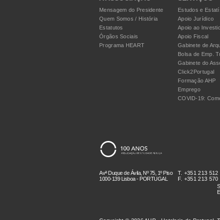
Mensagem do Presidente
Estudos e Estatí
Quem Somos / História
Apoio Jurídico
Estatutos
Apoio ao Investi
Órgãos Sociais
Apoio Fiscal
Programa HEART
Gabinete de Arqu
Bolsa de Emp. T
Gabinete do Ass
Click2Portugal
Formação AHP
Emprego
COVID-19: Como
Avª Duque de Ávila, Nº 75, 1º Piso
T. +351 213 512
1000-139 Lisboa - PORTUGAL
F. +351 213 570