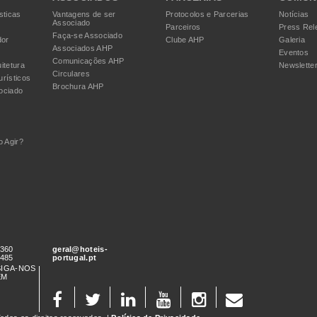
sticas
Vantagens de ser
Protocolos e Parcerias
Notícias
Associado
Parceiros
Press Rel
Faça-se Associado
dor
Clube AHP
Galeria
Associados AHP
Eventos
Comunicações AHP
itetura
Newslette
Circulares
urísticos
Brochura AHP
ociado
 Agir?
 360
geral@hoteis-
 485
portugal.pt
SIGA-NOS
EM