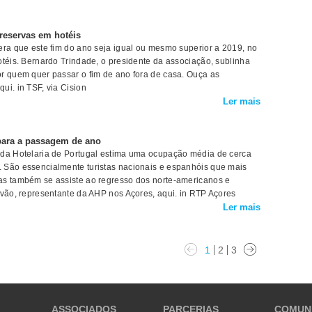
reservas em hotéis
era que este fim do ano seja igual ou mesmo superior a 2019, no
otéis. Bernardo Trindade, o presidente da associação, sublinha
r quem quer passar o fim de ano fora de casa. Ouça as
ui. in TSF, via Cision
Ler mais
 para a passagem de ano
 da Hotelaria de Portugal estima uma ocupação média de cerca
 São essencialmente turistas nacionais e espanhóis que mais
as também se assiste ao regresso dos norte-americanos e
avão, representante da AHP nos Açores, aqui. in RTP Açores
Ler mais
1
2
3
ASSOCIADOS
PARCERIAS
COMUN