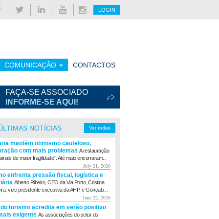
LOGIN
COMUNICAÇÃO
CONTACTOS
FAÇA-SE ASSOCIADO
INFORME-SE AQUI!
ÚLTIMAS NOTÍCIAS
Ver todas
aria mantém otimismo cauteloso,
uração com mais problemas
A restauração
sinais de maior fragilidade”. Até maio encerraram...
July 21, 2026
o enfrenta pressão fiscal, logística e
viária
Alberto Ribeiro, CEO da Via Porto, Cristina
eira, vice presidente executiva da AHP, e Gonçalo...
June 22, 2026
 do turismo acredita em verão positivo
ais exigente
As associações do setor do