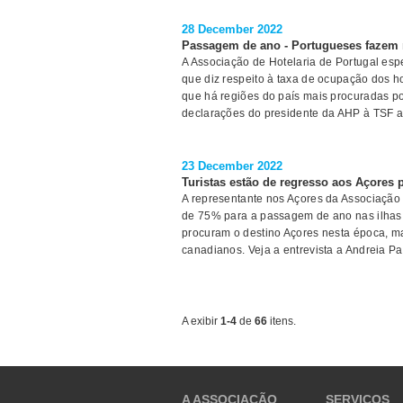
28 December 2022
Passagem de ano - Portugueses fazem 
A Associação de Hotelaria de Portugal esp
que diz respeito à taxa de ocupação dos h
que há regiões do país mais procuradas po
declarações do presidente da AHP à TSF aq
23 December 2022
Turistas estão de regresso aos Açores
A representante nos Açores da Associação
de 75% para a passagem de ano nas ilhas.
procuram o destino Açores nesta época, m
canadianos. Veja a entrevista a Andreia P
A exibir
1-4
de
66
itens.
A ASSOCIAÇÃO
SERVIÇOS