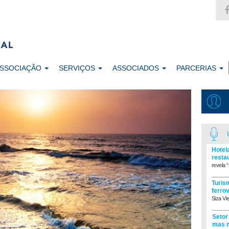
ASSOCIAÇÃO
SERVIÇOS
ASSOCIADOS
PARCERIAS
Hotel
resta
revela “
Turism
ferro
Siza Vi
Setor
mas m