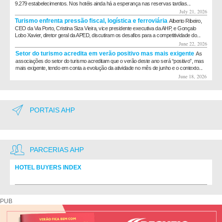
9.279 estabelecimentos. Nos hotéis ainda há a esperança nas reservas tardias...
July 21, 2026
Turismo enfrenta pressão fiscal, logística e ferroviária
Alberto Ribeiro,
CEO da Via Porto, Cristina Siza Vieira, vice presidente executiva da AHP, e Gonçalo
Lobo Xavier, diretor geral da APED, discutiram os desafios para a competitividade do...
June 22, 2026
Setor do turismo acredita em verão positivo mas mais exigente
As
associações do setor do turismo acreditam que o verão deste ano será “positivo”, mas
mais exigente, tendo em conta a evolução da atividade no mês de junho e o contexto...
June 18, 2026
PORTAIS AHP
PARCERIAS AHP
HOTEL BUYERS INDEX
Diretório de fornecedores do setor Hoteleiro
PUB