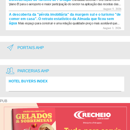
‘plano B’ para o aeroporto e maior participação do sector na aplicação das receitas das...
August 5, 2026
A descoberta da "pérola imobiliária" da margem sul e o turismo "de
comer em casa". O retrato estatístico da Almada que ficou sem
água
Mais espaço para construir e uma relação qualidade-preço mais aceitável que...
August 3, 2026
PORTAIS AHP
PARCERIAS AHP
HOTEL BUYERS INDEX
Diretório de fornecedores do setor Hoteleiro
PUB