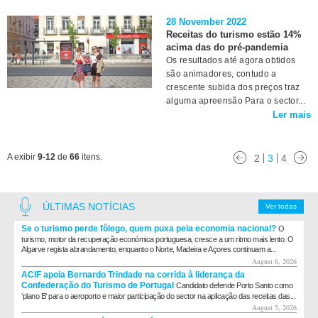
28 November 2022
Receitas do turismo estão 14%
acima das do pré-pandemia
Os resultados até agora obtidos
são animadores, contudo a
crescente subida dos preços traz
alguma apreensão Para o sector...
Ler mais
A exibir
9-12
de
66
itens.
2
3
4
ÚLTIMAS NOTÍCIAS
Ver todas
Se o turismo perde fôlego, quem puxa pela economia nacional?
O
turismo, motor da recuperação económica portuguesa, cresce a um ritmo mais lento. O
Algarve regista abrandamento, enquanto o Norte, Madeira e Açores continuam a...
August 6, 2026
ACIF apoia Bernardo Trindade na corrida à liderança da
Confederação do Turismo de Portugal
Candidato defende Porto Santo como
‘plano B’ para o aeroporto e maior participação do sector na aplicação das receitas das...
August 5, 2026