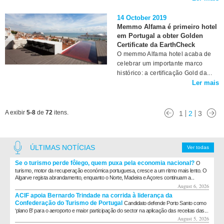
14 October 2019
Memmo Alfama é primeiro hotel
em Portugal a obter Golden
Certificate da EarthCheck
O memmo Alfama hotel acaba de
celebrar um importante marco
histórico: a certificação Gold da...
Ler mais
A exibir
5-8
de
72
itens.
1
2
3
ÚLTIMAS NOTÍCIAS
Ver todas
Se o turismo perde fôlego, quem puxa pela economia nacional?
O
turismo, motor da recuperação económica portuguesa, cresce a um ritmo mais lento. O
Algarve regista abrandamento, enquanto o Norte, Madeira e Açores continuam a...
August 6, 2026
ACIF apoia Bernardo Trindade na corrida à liderança da
Confederação do Turismo de Portugal
Candidato defende Porto Santo como
‘plano B’ para o aeroporto e maior participação do sector na aplicação das receitas das...
August 5, 2026