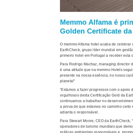
Memmo Alfama é prime
Golden Certificate d
O memmo Alfama hotel acaba de celebrar um
EarthCheck, grupo líder mundial em gestão
primeiro hotel em Portugal a receber esta d
Para Rodrigo Machaz, managing director d
é uma atitude que na memmo Hotels seguimo
presente na nossa essência, no nosso car
planeta!”
“Estamos a fazer progressos com o apoio
orgulhosos desta Certificação Gold da E
continuamos a trabalhar no desenvolvimen
a prova de que estamos no caminho certo 
adianta o responsável.
Para Stewart Moore, CEO da EarthCheck, “
operadores de turismo mundiais que demo
práticas ambientais responsáveis e, promo