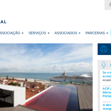
ASSOCIAÇÃO
SERVIÇOS
ASSOCIADOS
PARCERIAS
Se o 
econo
recuper
ACIF 
lider
Portu
A des
marge