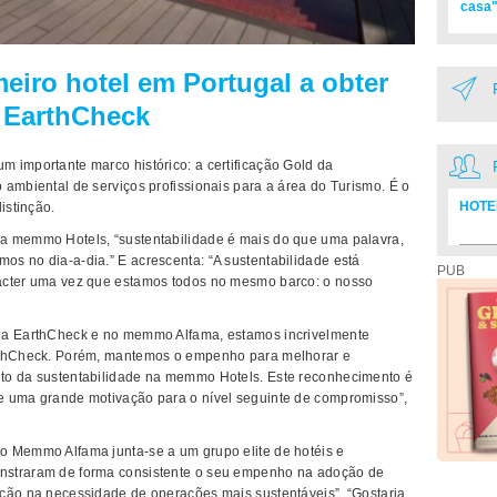
casa"
iro hotel em Portugal a obter
a EarthCheck
 importante marco histórico: a certificação Gold da
 ambiental de serviços profissionais para a área do Turismo. É o
HOTE
istinção.
a memmo Hotels, “sustentabilidade é mais do que uma palavra,
Diretó
s no dia-a-dia.” E acrescenta: “A sustentabilidade está
PUB
ácter uma vez que estamos todos no mesmo barco: o nosso
 da EarthCheck e no memmo Alfama, estamos incrivelmente
arthCheck. Porém, mantemos o empenho para melhorar e
to da sustentabilidade na memmo Hotels. Este reconhecimento é
e uma grande motivação para o nível seguinte de compromisso”,
o Memmo Alfama junta-se a um grupo elite de hotéis e
nstraram de forma consistente o seu empenho na adoção de
ção na necessidade de operações mais sustentáveis”. “Gostaria