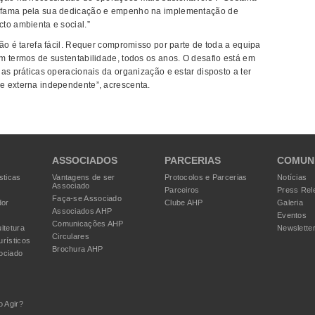
lfama pela sua dedicação e empenho na implementação de
to ambienta e social.”
ão é tarefa fácil. Requer compromisso por parte de toda a equipa
m termos de sustentabilidade, todos os anos. O desafio está em
as práticas operacionais da organização e estar disposto a ter
e externa independente”, acrescenta.
ASSOCIADOS
PARCERIAS
COMUN
sticas
Vantagens de ser
Protocolos e Parcerias
Notícias
Associado
Parceiros
Press Rel
Faça-se Associado
dor
Clube AHP
Galeria
Associados AHP
Eventos
Comunicações AHP
itetura
Newslette
Circulares
urísticos
Brochura AHP
ociado
 Agir?