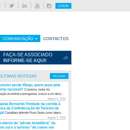
LOGIN
COMUNICAÇÃO
CONTACTOS
FAÇA-SE ASSOCIADO
INFORME-SE AQUI!
ÚLTIMAS NOTÍCIAS
Ver todas
turismo perde fôlego, quem puxa pela
mia nacional?
O turismo, motor da
ação económica portuguesa, cresce a um ritmo...
August 6, 2026
apoia Bernardo Trindade na corrida à
ança da Confederação do Turismo de
gal
Candidato defende Porto Santo como ‘plano...
August 5, 2026
coberta da "pérola imobiliária" da
m sul e o turismo "de comer em