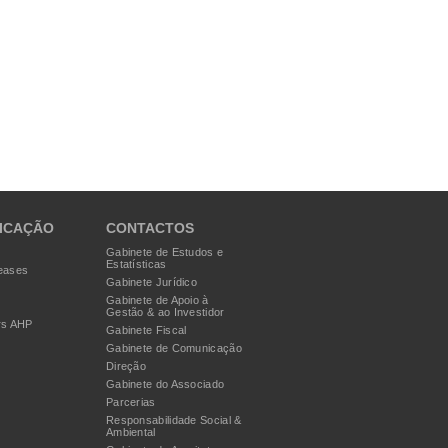
ICAÇÃO
CONTACTOS
Gabinete de Estudos e
Estatísticas
eases
Gabinete Jurídico
Gabinete de Apoio à
Gestão & ao Investidor
rs AHP
Gabinete Fiscal
Gabinete de Comunicação
Direção
Gabinete do Associado
Parcerias
Responsabilidade Social &
Ambiental