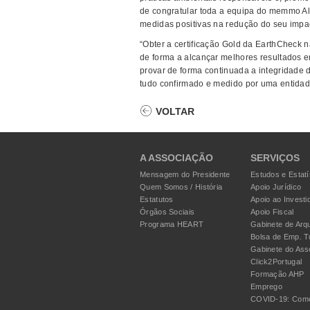
de congratular toda a equipa do memmo A
medidas positivas na redução do seu impac
“Obter a certificação Gold da EarthCheck n
de forma a alcançar melhores resultados e
provar de forma continuada a integridade d
tudo confirmado e medido por uma entidad
VOLTAR
A ASSOCIAÇÃO
SERVIÇOS
Mensagem do Presidente
Estudos e Estatí
Quem Somos / História
Apoio Jurídico
Estatutos
Apoio ao Investi
Órgãos Sociais
Apoio Fiscal
Programa HEART
Gabinete de Arqu
Bolsa de Emp. T
Gabinete do Ass
Click2Portugal
Formação AHP
Emprego
COVID-19: Como