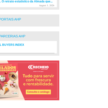
. O retrato estatístico da Almada que...
August 3, 2026
PORTAIS AHP
PARCERIAS AHP
L BUYERS INDEX
rio de fornecedores do setor Hoteleiro