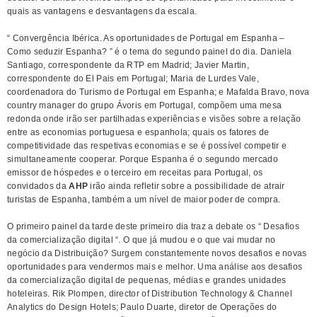
quais as vantagens e desvantagens da escala.
“ Convergência Ibérica. As oportunidades de Portugal em Espanha –
Como seduzir Espanha? ” é o tema do segundo painel do dia. Daniela
Santiago, correspondente da RTP em Madrid; Javier Martin,
correspondente do El Pais em Portugal; Maria de Lurdes Vale,
coordenadora do Turismo de Portugal em Espanha; e Mafalda Bravo, nova
country manager do grupo Ávoris em Portugal, compõem uma mesa
redonda onde irão ser partilhadas experiências e visões sobre a relação
entre as economias portuguesa e espanhola; quais os fatores de
competitividade das respetivas economias e se é possível competir e
simultaneamente cooperar. Porque Espanha é o segundo mercado
emissor de hóspedes e o terceiro em receitas para Portugal, os
convidados da
AHP
irão ainda refletir sobre a possibilidade de atrair
turistas de Espanha, também a um nível de maior poder de compra.
O primeiro painel da tarde deste primeiro dia traz a debate os “ Desafios
da comercialização digital “. O que já mudou e o que vai mudar no
negócio da Distribuição? Surgem constantemente novos desafios e novas
oportunidades para vendermos mais e melhor. Uma análise aos desafios
da comercialização digital de pequenas, médias e grandes unidades
hoteleiras. Rik Plompen, director of Distribution Technology & Channel
Analytics do Design Hotels; Paulo Duarte, diretor de Operações do