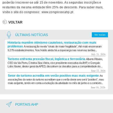
poderão inscrever-se até 15 de novembro. As segundas inscrições e
restantes da mesma entidade têm 25% de desconto. Para saber mais,
visite o site do congresso: www.congressoahp.pt
VOLTAR
ÚLTIMAS NOTÍCIAS
Ver todas
Hotelaria mantém otimismo cauteloso, restauração com mais
problemas
A restauração revela “sinais de maior fragilidade”. Até maio encerraram
9.279 estabelecimentos. Nos hotéis ainda há a esperança nas reservas tardias...
July 21, 2026
Turismo enfrenta pressão fiscal, logística e ferroviária
Alberto Ribeiro,
CEO da Via Porto, Cristina Siza Vieira, vice presidente executiva da AHP, e Gonçalo
Lobo Xavier, diretor geral da APED, discutiram os desafios para a competitividade do...
June 22, 2026
Setor do turismo acredita em verão positivo mas mais exigente
As
associações do setor do turismo acreditam que o verão deste ano será “positivo”, mas
mais exigente, tendo em conta a evolução da atividade no mês de junho e o contexto...
June 18, 2026
PORTAIS AHP