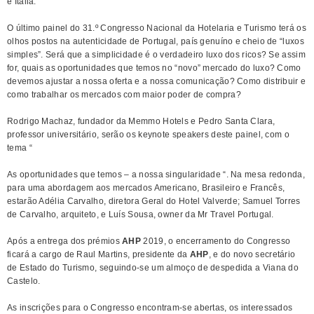
e Itália.
O último painel do 31.º Congresso Nacional da Hotelaria e Turismo terá os
olhos postos na autenticidade de Portugal, país genuíno e cheio de “luxos
simples”. Será que a simplicidade é o verdadeiro luxo dos ricos? Se assim
for, quais as oportunidades que temos no “novo” mercado do luxo? Como
devemos ajustar a nossa oferta e a nossa comunicação? Como distribuir e
como trabalhar os mercados com maior poder de compra?
Rodrigo Machaz, fundador da Memmo Hotels e Pedro Santa Clara,
professor universitário, serão os keynote speakers deste painel, com o
tema “
As oportunidades que temos – a nossa singularidade “. Na mesa redonda,
para uma abordagem aos mercados Americano, Brasileiro e Francês,
estarão Adélia Carvalho, diretora Geral do Hotel Valverde; Samuel Torres
de Carvalho, arquiteto, e Luís Sousa, owner da Mr Travel Portugal.
Após a entrega dos prémios
AHP
2019, o encerramento do Congresso
ficará a cargo de Raul Martins, presidente da
AHP
, e do novo secretário
de Estado do Turismo, seguindo-se um almoço de despedida a Viana do
Castelo.
As inscrições para o Congresso encontram-se abertas, os interessados