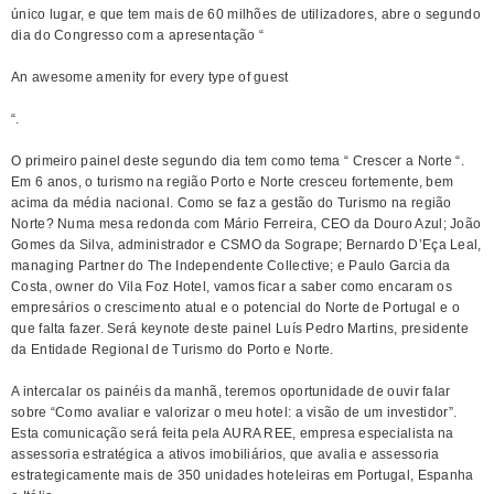
único lugar, e que tem mais de 60 milhões de utilizadores, abre o segundo
dia do Congresso com a apresentação “
An awesome amenity for every type of guest
“.
O primeiro painel deste segundo dia tem como tema “ Crescer a Norte “.
Em 6 anos, o turismo na região Porto e Norte cresceu fortemente, bem
acima da média nacional. Como se faz a gestão do Turismo na região
Norte? Numa mesa redonda com Mário Ferreira, CEO da Douro Azul; João
Gomes da Silva, administrador e CSMO da Sogrape; Bernardo D’Eça Leal,
managing Partner do The Independente Collective; e Paulo Garcia da
Costa, owner do Vila Foz Hotel, vamos ficar a saber como encaram os
empresários o crescimento atual e o potencial do Norte de Portugal e o
que falta fazer. Será keynote deste painel Luís Pedro Martins, presidente
da Entidade Regional de Turismo do Porto e Norte.
A intercalar os painéis da manhã, teremos oportunidade de ouvir falar
sobre “Como avaliar e valorizar o meu hotel: a visão de um investidor”.
Esta comunicação será feita pela AURA REE, empresa especialista na
assessoria estratégica a ativos imobiliários, que avalia e assessoria
estrategicamente mais de 350 unidades hoteleiras em Portugal, Espanha