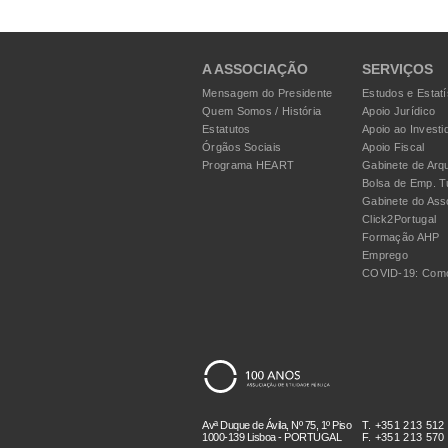
A ASSOCIAÇÃO
SERVIÇOS
Mensagem do Presidente
Estudos e Estatí
Quem Somos / História
Apoio Jurídico
Estatutos
Apoio ao Investi
Órgãos Sociais
Apoio Fiscal
Programa HEART
Gabinete de Arqu
Bolsa de Emp. T
Gabinete do Ass
Click2Portugal
Formação AHP
Emprego
COVID-19: Como
Avª Duque de Ávila, Nº 75, 1º Piso
T. +351 213 512
1000-139 Lisboa - PORTUGAL
F. +351 213 570