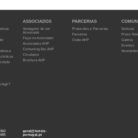
ASSOCIADOS
PARCERIAS
COMUN
sticas
Vantagens de ser
Protocolos e Parcerias
Notícias
Associado
Parceiros
Press Rel
Faça-se Associado
dor
Clube AHP
Galeria
Associados AHP
Eventos
Comunicações AHP
itetura
Newslette
Circulares
urísticos
Brochura AHP
ociado
 Agir?
 360
geral@hoteis-
 485
portugal.pt