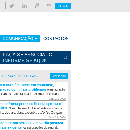
LOGIN
COMUNICAÇÃO
CONTACTOS
FAÇA-SE ASSOCIADO
INFORME-SE AQUI!
ÚLTIMAS NOTÍCIAS
Ver todas
aria mantém otimismo cauteloso,
uração com mais problemas
A restauração
sinais de maior fragilidade”. Até maio encerraram...
July 21, 2026
o enfrenta pressão fiscal, logística e
viária
Alberto Ribeiro, CEO da Via Porto, Cristina
eira, vice presidente executiva da AHP, e Gonçalo...
June 22, 2026
 do turismo acredita em verão positivo
ais exigente
As associações do setor do