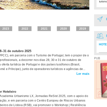
turismo
2023
2022
2021
2020
2019
HOTE
28–31 de outubro 2025
Diretó
PCC), em parceria com o Turismo de Portugal, tem o prazer de o
PUB
rofissionais, a decorrer nos dias 28, 30 e 31 de outubro de
ferta turística de Portugal e dos países lusófonos (Brasil,
 e Príncipe), junto de operadores turísticos e agências de...
Ler mais
r Hoteleiro
 Academia Urbanismo LX, Jornadas ReSist 2025, com o apoio do
ção, e em parceria com o Centro Europeu de Riscos Urbanos
iros de Lisboa (RSB), vai promover o Workshop | Resiliência