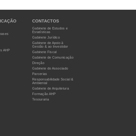
ICAÇÃO
CONTACTOS
Gabinete de Estudos e
Estatísticas
eases
Gabinete Jurídico
Gabinete de Apoio à
Gestão & ao Investidor
rs AHP
Gabinete Fiscal
Gabinete de Comunicação
Direção
Gabinete do Associado
Parcerias
Responsabilidade Social &
Ambiental
Gabinete de Arquitetura
Formação AHP
Tesouraria