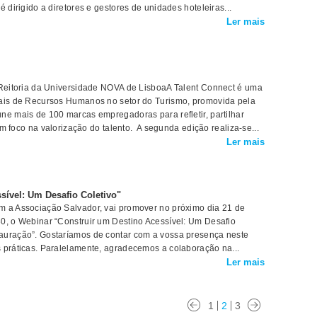
 dirigido a diretores e gestores de unidades hoteleiras...
Ler mais
eitoria da Universidade NOVA de Lisboa ​​​​​​A Talent Connect é uma
nais de Recursos Humanos no setor do Turismo, promovida pela
ne mais de 100 marcas empregadoras para refletir, partilhar
com foco na valorização do talento. A segunda edição realiza-se...
Ler mais
sível: Um Desafio Coletivo"
m a Associação Salvador, vai promover no próximo dia 21 de
0, o Webinar “Construir um Destino Acessível: Um Desafio
auração”. Gostaríamos de contar com a vossa presença neste
 práticas. Paralelamente, agradecemos a colaboração na...
Ler mais
1
2
3