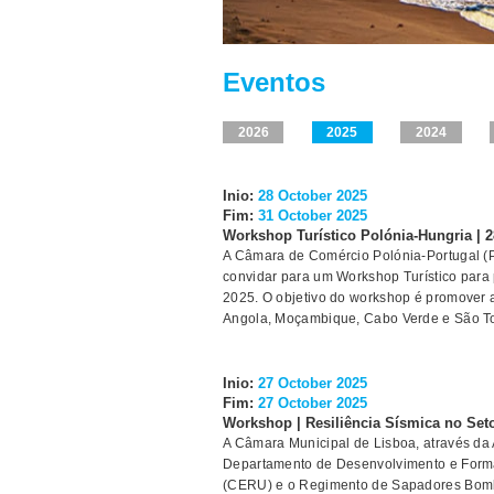
Eventos
2026
2025
2024
Inio:
28 October 2025
Fim:
31 October 2025
Workshop Turístico Polónia-Hungria | 
A Câmara de Comércio Polónia-Portugal (P
convidar para um Workshop Turístico para p
2025. O objetivo do workshop é promover a o
Angola, Moçambique, Cabo Verde e São Tomé
Inio:
27 October 2025
Fim:
27 October 2025
Workshop | Resiliência Sísmica no Seto
A Câmara Municipal de Lisboa, através da
Departamento de Desenvolvimento e Forma
(CERU) e o Regimento de Sapadores Bombe