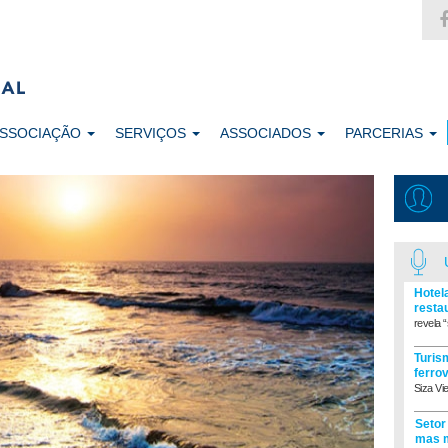
ASSOCIAÇÃO
SERVIÇOS
ASSOCIADOS
PARCERIAS
Hotel
resta
revela “
Turism
ferro
Siza Vi
Setor
mas m