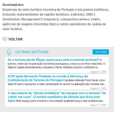
Destinatários:
Empresas do setor turístico incoming de Portugal e dos países lusófonos,
incluindo representantes de regiões turísticas, estâncias, DMCs
(Destination Management Companies), companhias aéreas, hotéis,
agências de viagens (incoming trips) e outros operadores da cadeia de
valor turística.
VOLTAR
ÚLTIMAS NOTÍCIAS
Ver todas
Se o turismo perde fôlego, quem puxa pela economia nacional?
O
turismo, motor da recuperação económica portuguesa, cresce a um ritmo mais lento. O
Algarve regista abrandamento, enquanto o Norte, Madeira e Açores continuam a...
August 6, 2026
ACIF apoia Bernardo Trindade na corrida à liderança da
Confederação do Turismo de Portugal
Candidato defende Porto Santo como
‘plano B’ para o aeroporto e maior participação do sector na aplicação das receitas das...
August 5, 2026
A descoberta da "pérola imobiliária" da margem sul e o turismo "de
comer em casa". O retrato estatístico da Almada que ficou sem
água
Mais espaço para construir e uma relação qualidade-preço mais aceitável que...
August 3, 2026