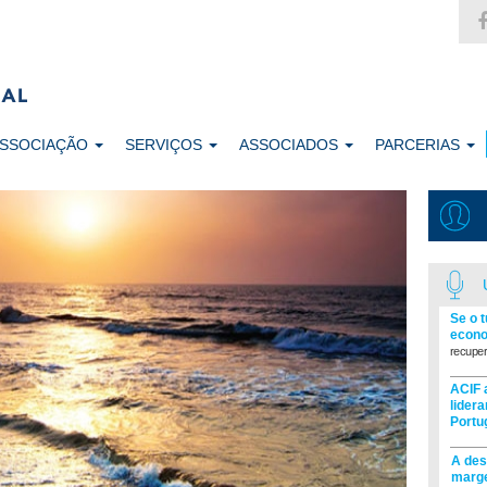
ASSOCIAÇÃO
SERVIÇOS
ASSOCIADOS
PARCERIAS
Se o 
econo
recuper
ACIF 
lider
Portu
A des
marge