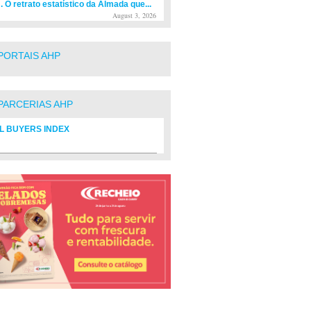
. O retrato estatístico da Almada que...
August 3, 2026
PORTAIS AHP
PARCERIAS AHP
L BUYERS INDEX
rio de fornecedores do setor Hoteleiro