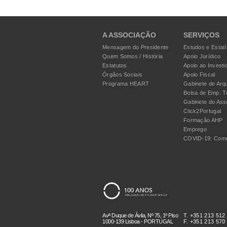
A ASSOCIAÇÃO
SERVIÇOS
Mensagem do Presidente
Estudos e Estatí
Quem Somos / História
Apoio Jurídico
Estatutos
Apoio ao Investi
Órgãos Sociais
Apoio Fiscal
Programa HEART
Gabinete de Arqu
Bolsa de Emp. T
Gabinete do Ass
Click2Portugal
Formação AHP
Emprego
COVID-19: Como
Avª Duque de Ávila, Nº 75, 1º Piso
T. +351 213 512
1000-139 Lisboa - PORTUGAL
F. +351 213 570