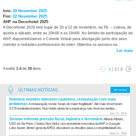
Inio:
20 November 2025
Fim:
22 November 2025
AHP na Decorhotel 2025
A Decorhotel 2025 terá lugar de 20 a 22 de novembro, na FIL – Lisboa, de
quinta a sábado, entre as 10h00 e as 19h00. No âmbito da participação da
AHP, disponibilizamos o Convite Virtual para divulgação junto dos seus
clientes e restantes profissionais do setor. Obtenha os acessos na...
Ler mais
A exibir
1-4
de
39
itens.
1
2
3
ÚLTIMAS NOTÍCIAS
Ver todas
Hotelaria mantém otimismo cauteloso, restauração com mais
problemas
A restauração revela “sinais de maior fragilidade”. Até maio encerraram
9.279 estabelecimentos. Nos hotéis ainda há a esperança nas reservas tardias...
July 21, 2026
Turismo enfrenta pressão fiscal, logística e ferroviária
Alberto Ribeiro,
CEO da Via Porto, Cristina Siza Vieira, vice presidente executiva da AHP, e Gonçalo
Lobo Xavier, diretor geral da APED, discutiram os desafios para a competitividade do...
June 22, 2026