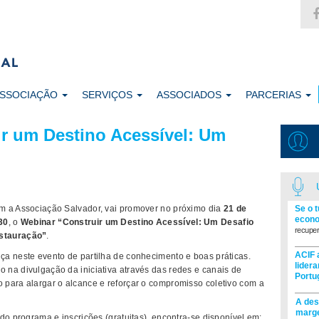
ASSOCIAÇÃO
SERVIÇOS
ASSOCIADOS
PARCERIAS
ir um Destino Acessível: Um
Se o 
m a Associação Salvador, vai promover no próximo dia
21 de
econo
30
, o
Webinar “Construir um Destino Acessível: Um Desafio
recuper
estauração”
.
ACIF 
a neste evento de partilha de conhecimento e boas práticas.
lider
na divulgação da iniciativa através das redes e canais de
Portu
para alargar o alcance e reforçar o compromisso coletivo com a
A des
marge
do programa e inscrições (gratuitas), encontra-se disponível em: