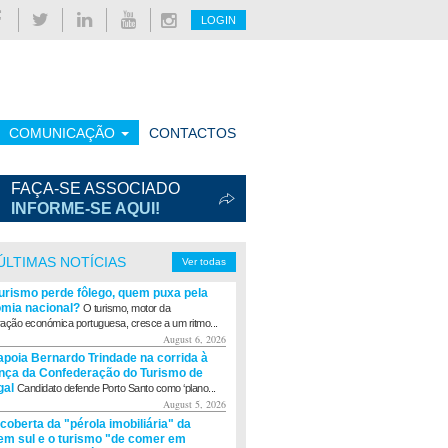
LOGIN
COMUNICAÇÃO
CONTACTOS
FAÇA-SE ASSOCIADO
INFORME-SE AQUI!
ÚLTIMAS NOTÍCIAS
Ver todas
turismo perde fôlego, quem puxa pela
mia nacional?
O turismo, motor da
ação económica portuguesa, cresce a um ritmo...
August 6, 2026
apoia Bernardo Trindade na corrida à
ança da Confederação do Turismo de
gal
Candidato defende Porto Santo como ‘plano...
August 5, 2026
coberta da "pérola imobiliária" da
m sul e o turismo "de comer em