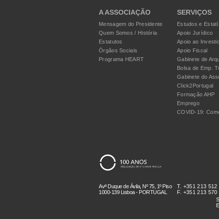
A ASSOCIAÇÃO
SERVIÇOS
Mensagem do Presidente
Estudos e Estatí
Quem Somos / História
Apoio Jurídico
Estatutos
Apoio ao Investi
Órgãos Sociais
Apoio Fiscal
Programa HEART
Gabinete de Arqu
Bolsa de Emp. T
Gabinete do Ass
Click2Portugal
Formação AHP
Emprego
COVID-19: Como
Avª Duque de Ávila, Nº 75, 1º Piso
T. +351 213 512
1000-139 Lisboa - PORTUGAL
F. +351 213 570