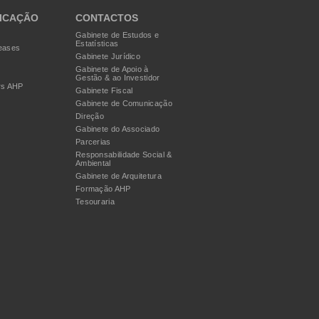
ICAÇÃO
CONTACTOS
Gabinete de Estudos e
Estatísticas
eases
Gabinete Jurídico
Gabinete de Apoio à
Gestão & ao Investidor
rs AHP
Gabinete Fiscal
Gabinete de Comunicação
Direção
Gabinete do Associado
Parcerias
Responsabilidade Social &
Ambiental
Gabinete de Arquitetura
Formação AHP
Tesouraria