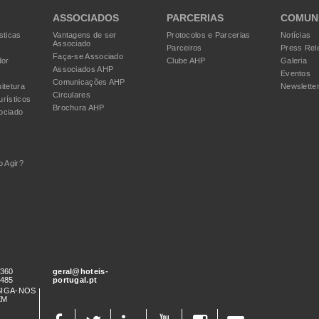
ASSOCIADOS
PARCERIAS
COMUN
sticas
Vantagens de ser
Protocolos e Parcerias
Notícias
Associado
Parceiros
Press Rel
Faça-se Associado
dor
Clube AHP
Galeria
Associados AHP
Eventos
Comunicações AHP
itetura
Newslette
Circulares
urísticos
Brochura AHP
ociado
 Agir?
 360
geral@hoteis-
 485
portugal.pt
SIGA-NOS
EM