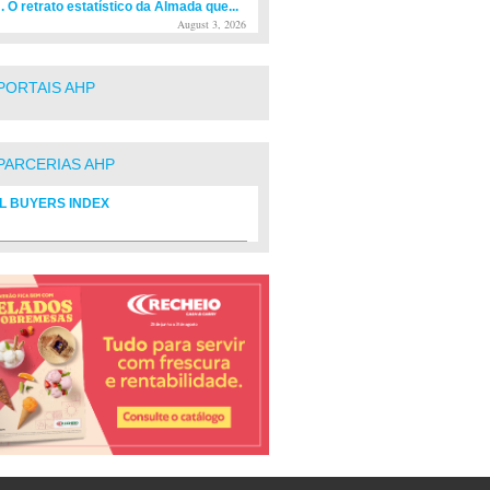
. O retrato estatístico da Almada que...
August 3, 2026
PORTAIS AHP
PARCERIAS AHP
L BUYERS INDEX
rio de fornecedores do setor Hoteleiro