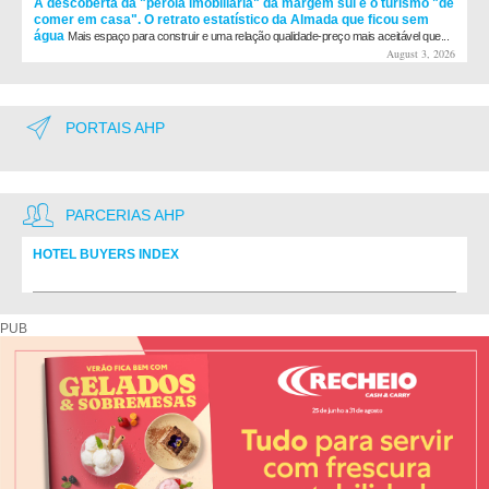
A descoberta da "pérola imobiliária" da margem sul e o turismo "de
comer em casa". O retrato estatístico da Almada que ficou sem
água
Mais espaço para construir e uma relação qualidade-preço mais aceitável que...
August 3, 2026
PORTAIS AHP
PARCERIAS AHP
HOTEL BUYERS INDEX
Diretório de fornecedores do setor Hoteleiro
PUB