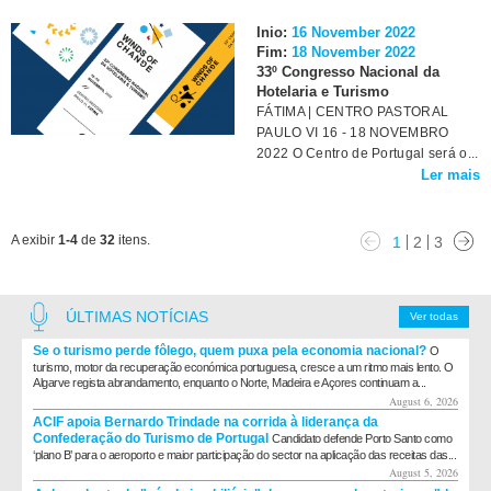
Inio:
16 November 2022
Fim:
18 November 2022
33º Congresso Nacional da
Hotelaria e Turismo
FÁTIMA | CENTRO PASTORAL
PAULO VI 16 - 18 NOVEMBRO
2022 O Centro de Portugal será o...
Ler mais
A exibir
1-4
de
32
itens.
1
2
3
ÚLTIMAS NOTÍCIAS
Ver todas
Se o turismo perde fôlego, quem puxa pela economia nacional?
O
turismo, motor da recuperação económica portuguesa, cresce a um ritmo mais lento. O
Algarve regista abrandamento, enquanto o Norte, Madeira e Açores continuam a...
August 6, 2026
ACIF apoia Bernardo Trindade na corrida à liderança da
Confederação do Turismo de Portugal
Candidato defende Porto Santo como
‘plano B’ para o aeroporto e maior participação do sector na aplicação das receitas das...
August 5, 2026