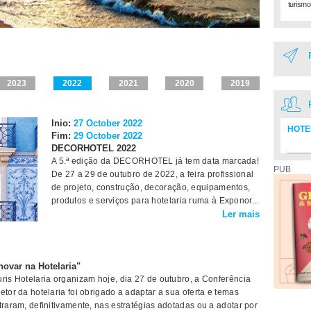
turismo
2023
2022
2021
2020
2019
Inio:
27 October 2022
HOTE
Fim:
29 October 2022
DECORHOTEL 2022
Diretó
A 5.ª edição da DECORHOTEL já tem data marcada!
PUB
De 27 a 29 de outubro de 2022, a feira profissional
de projeto, construção, decoração, equipamentos,
produtos e serviços para hotelaria ruma à Exponor...
Ler mais
novar na Hotelaria"
ris Hotelaria organizam hoje, dia 27 de outubro, a Conferência
etor da hotelaria foi obrigado a adaptar a sua oferta e temas
traram, definitivamente, nas estratégias adotadas ou a adotar por