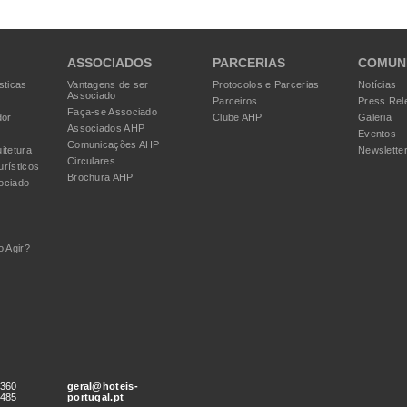
ASSOCIADOS
PARCERIAS
COMUN
sticas
Vantagens de ser
Protocolos e Parcerias
Notícias
Associado
Parceiros
Press Rel
Faça-se Associado
dor
Clube AHP
Galeria
Associados AHP
Eventos
Comunicações AHP
itetura
Newslette
Circulares
urísticos
Brochura AHP
ociado
 Agir?
 360
geral@hoteis-
 485
portugal.pt