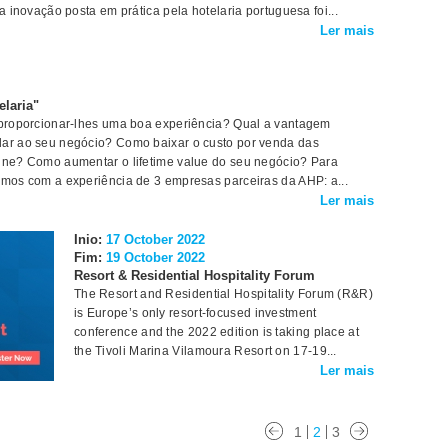
a inovação posta em prática pela hotelaria portuguesa foi...
Ler mais
elaria"
e proporcionar-lhes uma boa experiência? Qual a vantagem
dar ao seu negócio? Como baixar o custo por venda das
line? Como aumentar o lifetime value do seu negócio? Para
ámos com a experiência de 3 empresas parceiras da AHP: a...
Ler mais
Inio:
17 October 2022
Fim:
19 October 2022
Resort & Residential Hospitality Forum
The Resort and Residential Hospitality Forum (R&R)
is Europe’s only resort-focused investment
conference and the 2022 edition is taking place at
the Tivoli Marina Vilamoura Resort on 17-19...
Ler mais
1
2
3