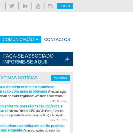
LOGIN
COMUNICAÇÃO
CONTACTOS
FAÇA-SE ASSOCIADO
INFORME-SE AQUI!
ÚLTIMAS NOTÍCIAS
Ver todas
aria mantém otimismo cauteloso,
uração com mais problemas
A restauração
sinais de maior fragilidade”. Até maio encerraram...
July 21, 2026
o enfrenta pressão fiscal, logística e
viária
Alberto Ribeiro, CEO da Via Porto, Cristina
eira, vice presidente executiva da AHP, e Gonçalo...
June 22, 2026
 do turismo acredita em verão positivo
ais exigente
As associações do setor do