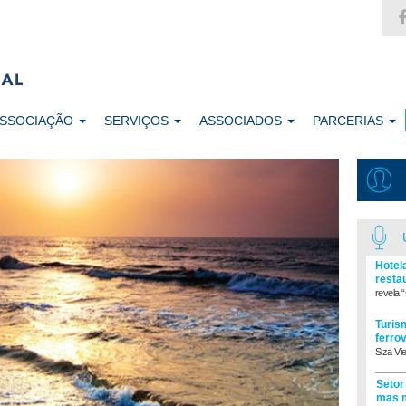
ASSOCIAÇÃO
SERVIÇOS
ASSOCIADOS
PARCERIAS
Hotel
resta
revela “
Turism
ferro
Siza Vi
Setor
mas m