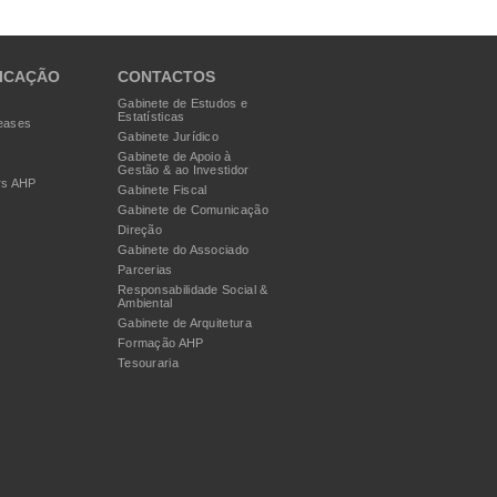
ICAÇÃO
CONTACTOS
Gabinete de Estudos e
Estatísticas
eases
Gabinete Jurídico
Gabinete de Apoio à
Gestão & ao Investidor
rs AHP
Gabinete Fiscal
Gabinete de Comunicação
Direção
Gabinete do Associado
Parcerias
Responsabilidade Social &
Ambiental
Gabinete de Arquitetura
Formação AHP
Tesouraria