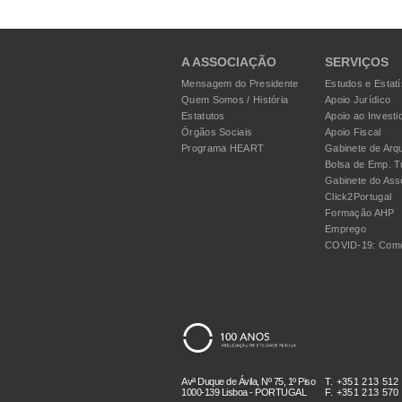
A ASSOCIAÇÃO
SERVIÇOS
Mensagem do Presidente
Estudos e Estatí
Quem Somos / História
Apoio Jurídico
Estatutos
Apoio ao Investi
Órgãos Sociais
Apoio Fiscal
Programa HEART
Gabinete de Arqu
Bolsa de Emp. T
Gabinete do Ass
Click2Portugal
Formação AHP
Emprego
COVID-19: Como
Avª Duque de Ávila, Nº 75, 1º Piso
T. +351 213 512
1000-139 Lisboa - PORTUGAL
F. +351 213 570