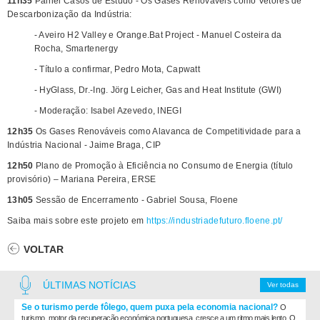
11h35
Painel Casos de Estudo - Os Gases Renováveis como Vetores de
Descarbonização da Indústria:
- Aveiro H2 Valley e Orange.Bat Project - Manuel Costeira da
Rocha, Smartenergy
- Título a confirmar, Pedro Mota, Capwatt
- HyGlass, Dr.-Ing. Jörg Leicher, Gas and Heat Institute (GWI)
- Moderação: Isabel Azevedo, INEGI
12h35
Os Gases Renováveis como Alavanca de Competitividade para a
Indústria Nacional - Jaime Braga, CIP
12h50
Plano de Promoção à Eficiência no Consumo de Energia (título
provisório) – Mariana Pereira, ERSE
13h05
Sessão de Encerramento - Gabriel Sousa, Floene
Saiba mais sobre este projeto em
https://industriadefuturo.floene.pt/
VOLTAR
ÚLTIMAS NOTÍCIAS
Ver todas
Se o turismo perde fôlego, quem puxa pela economia nacional?
O
turismo, motor da recuperação económica portuguesa, cresce a um ritmo mais lento. O