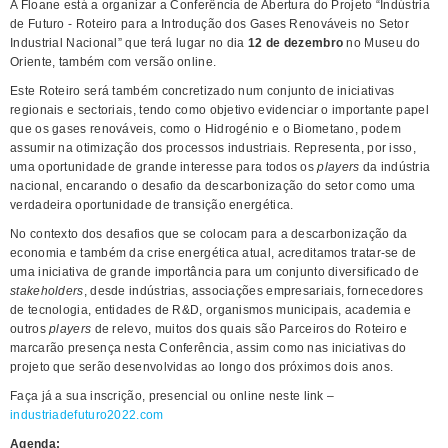
A Floane está a organizar a Conferência de Abertura do Projeto “Indústria
de Futuro - Roteiro para a Introdução dos Gases Renováveis no Setor
Industrial Nacional” que terá lugar no dia
12 de dezembro
no Museu do
Oriente, também com versão online.
Este Roteiro será também concretizado num conjunto de iniciativas
regionais e sectoriais, tendo como objetivo evidenciar o importante papel
que os gases renováveis, como o Hidrogénio e o Biometano, podem
assumir na otimização dos processos industriais. Representa, por isso,
uma oportunidade de grande interesse para todos os
players
da indústria
nacional, encarando o desafio da descarbonização do setor como uma
verdadeira oportunidade de transição energética.
No contexto dos desafios que se colocam para a descarbonização da
economia e também da crise energética atual, acreditamos tratar-se de
uma iniciativa de grande importância para um conjunto diversificado de
stakeholders
, desde indústrias, associações empresariais, fornecedores
de tecnologia, entidades de R&D, organismos municipais, academia e
outros
players
de relevo, muitos dos quais são Parceiros do Roteiro e
marcarão presença nesta Conferência, assim como nas iniciativas do
projeto que serão desenvolvidas ao longo dos próximos dois anos.
Faça já a sua inscrição, presencial ou online neste link –
industriadefuturo2022.com
Agenda: