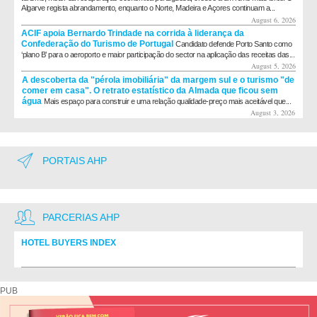
Algarve regista abrandamento, enquanto o Norte, Madeira e Açores continuam a...
August 6, 2026
ACIF apoia Bernardo Trindade na corrida à liderança da
Confederação do Turismo de Portugal
Candidato defende Porto Santo como
‘plano B’ para o aeroporto e maior participação do sector na aplicação das receitas das...
August 5, 2026
A descoberta da "pérola imobiliária" da margem sul e o turismo "de
comer em casa". O retrato estatístico da Almada que ficou sem
água
Mais espaço para construir e uma relação qualidade-preço mais aceitável que...
August 3, 2026
PORTAIS AHP
PARCERIAS AHP
HOTEL BUYERS INDEX
Diretório de fornecedores do setor Hoteleiro
PUB