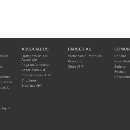
ASSOCIADOS
PARCERIAS
COMUN
sticas
Vantagens de ser
Protocolos e Parcerias
Notícias
Associado
Parceiros
Press Rel
Faça-se Associado
dor
Clube AHP
Galeria
Associados AHP
Eventos
Comunicações AHP
itetura
Newslette
Circulares
urísticos
Brochura AHP
ociado
 Agir?