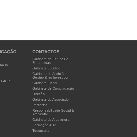
ICAÇÃO
CONTACTOS
Gabinete de Estudos e
Estatísticas
eases
Gabinete Jurídico
Gabinete de Apoio à
Gestão & ao Investidor
rs AHP
Gabinete Fiscal
Gabinete de Comunicação
Direção
Gabinete do Associado
Parcerias
Responsabilidade Social &
Ambiental
Gabinete de Arquitetura
Formação AHP
Tesouraria