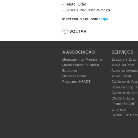
- Feijão, Grão
- Cereais Pequeno-Almoço
Inscreva o seu hotel
aqui
.
VOLTAR
A ASSOCIAÇÃO
SERVIÇOS
Mensagem do Presidente
Estudos e Estatí
Quem Somos / História
Apoio Jurídico
Estatutos
Apoio ao Investi
Órgãos Sociais
Apoio Fiscal
Programa HEART
Gabinete de Arqu
Bolsa de Emp. T
Gabinete do Ass
Click2Portugal
Formação AHP
Emprego
COVID-19: Como