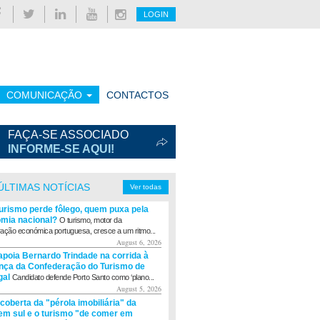
LOGIN
COMUNICAÇÃO
CONTACTOS
FAÇA-SE ASSOCIADO
INFORME-SE AQUI!
ÚLTIMAS NOTÍCIAS
Ver todas
turismo perde fôlego, quem puxa pela
mia nacional?
O turismo, motor da
ação económica portuguesa, cresce a um ritmo...
August 6, 2026
apoia Bernardo Trindade na corrida à
ança da Confederação do Turismo de
gal
Candidato defende Porto Santo como ‘plano...
August 5, 2026
coberta da "pérola imobiliária" da
m sul e o turismo "de comer em