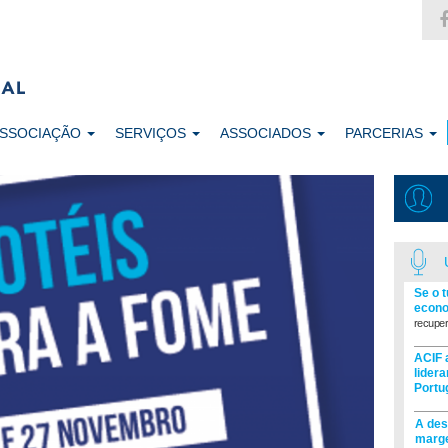
ASSOCIAÇÃO
SERVIÇOS
ASSOCIADOS
PARCERIAS
Se o 
econo
recuper
ACIF 
lider
Portu
A des
marge