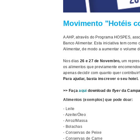
Movimento "Hotéis co
A AHP, através do Programa HOSPES, ass
Banco Alimentar. Esta iniciativa tem como 
Alimentar, de modo a aumentar o volume d
Nos dias
26 e 27 de Novembro,
um represe
os alimentos que previamente encomendou p
apenas decidir com quanto quer contribuir!
Para ajudar, basta inscrever o seu hotel.
>> Faça
aqui
download do
flyer
da Campa
Alimentos (exemplos) que pode doar:
- Leite
- Azeite/Óleo
- Arroz/Massa
- Bolachas
- Conservas de Peixe
- Conservas de Carne