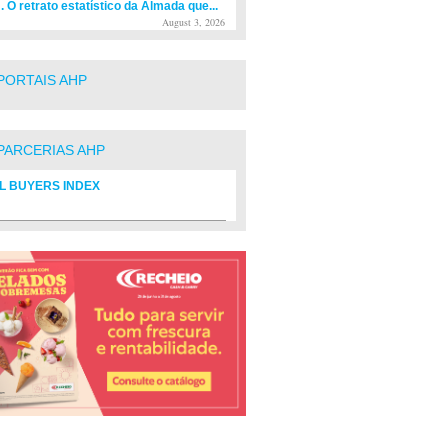
. O retrato estatístico da Almada que...
August 3, 2026
PORTAIS AHP
PARCERIAS AHP
L BUYERS INDEX
rio de fornecedores do setor Hoteleiro