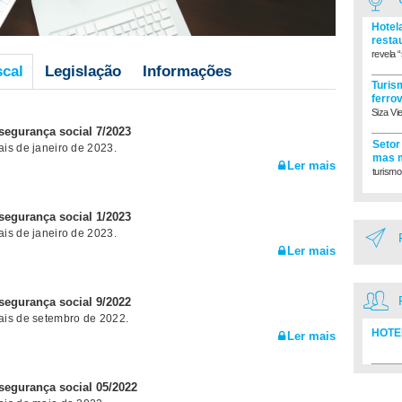
Hotel
resta
revela “
scal
Legislação
Informações
Turism
ferro
Siza Vi
 segurança social 7/2023
Setor
is de janeiro de 2023.
mas m
Ler mais
turismo
 segurança social 1/2023
is de janeiro de 2023.
Ler mais
 segurança social 9/2022
ais de setembro de 2022.
HOTE
Ler mais
Diretó
 segurança social 05/2022