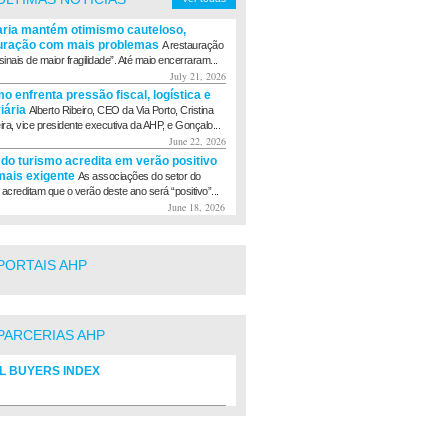
aria mantém otimismo cauteloso,
uração com mais problemas
A restauração
sinais de maior fragilidade”. Até maio encerraram...
July 21, 2026
o enfrenta pressão fiscal, logística e
viária
Alberto Ribeiro, CEO da Via Porto, Cristina
eira, vice presidente executiva da AHP, e Gonçalo...
June 22, 2026
 do turismo acredita em verão positivo
ais exigente
As associações do setor do
 acreditam que o verão deste ano será “positivo”...
June 18, 2026
PORTAIS AHP
PARCERIAS AHP
L BUYERS INDEX
rio de fornecedores do setor Hoteleiro