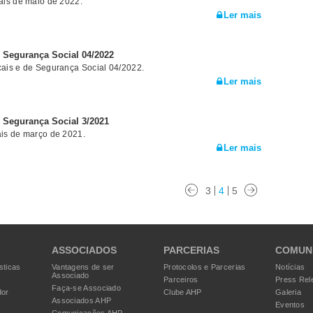
ais de maio de 2022.
Ler mais
e Segurança Social 04/2022
ais e de Segurança Social 04/2022.
Ler mais
e Segurança Social 3/2021
is de março de 2021.
Ler mais
3
4
5
ASSOCIADOS
PARCERIAS
COMUN
sticas
Vantagens de ser
Protocolos e Parcerias
Notícias
Associado
Parceiros
Press Rel
Faça-se Associado
dor
Clube AHP
Galeria
Associados AHP
Eventos