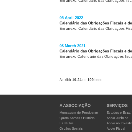
Em anexo, Calendário das Obrigações fisc
05 April 2022
Calendário das Obrigações Fiscais e d
Em anexo, Calendário das Obrigações Fisc
08 March 2021
Calendário das Obrigações Fiscais e d
Em anexo Calendário das Obrigações fisca
A exibir
19-24
de
109
itens.
A ASSOCIAÇÃO
SERVIÇOS
Mensagem do Presidente
Estudos e Estatí
Quem Somos / História
Apoio Jurídico
Estatutos
Apoio ao Investi
Órgãos Sociais
Apoio Fiscal