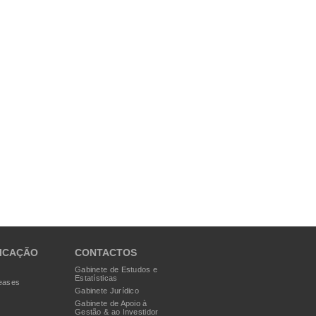
ICAÇÃO
CONTACTOS
Gabinete de Estudos e
Estatísticas
eases
Gabinete Jurídico
Gabinete de Apoio à
Gestão & ao Investidor