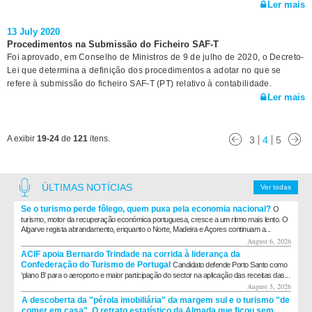
Ler mais
13 July 2020
Procedimentos na Submissão do Ficheiro SAF-T
Foi aprovado, em Conselho de Ministros de 9 de julho de 2020, o Decreto-
Lei que determina a definição dos procedimentos a adotar no que se
refere à submissão do ficheiro SAF-T (PT) relativo à contabilidade.
Ler mais
A exibir
19-24
de
121
itens.
3
4
5
ÚLTIMAS NOTÍCIAS
Ver todas
Se o turismo perde fôlego, quem puxa pela economia nacional?
O
turismo, motor da recuperação económica portuguesa, cresce a um ritmo mais lento. O
Algarve regista abrandamento, enquanto o Norte, Madeira e Açores continuam a...
August 6, 2026
ACIF apoia Bernardo Trindade na corrida à liderança da
Confederação do Turismo de Portugal
Candidato defende Porto Santo como
‘plano B’ para o aeroporto e maior participação do sector na aplicação das receitas das...
August 5, 2026
A descoberta da "pérola imobiliária" da margem sul e o turismo "de
comer em casa". O retrato estatístico da Almada que ficou sem