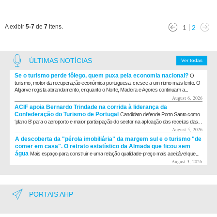
A exibir
5-7
de
7
itens.
1
2
ÚLTIMAS NOTÍCIAS
Ver todas
Se o turismo perde fôlego, quem puxa pela economia nacional?
O
turismo, motor da recuperação económica portuguesa, cresce a um ritmo mais lento. O
Algarve regista abrandamento, enquanto o Norte, Madeira e Açores continuam a...
August 6, 2026
ACIF apoia Bernardo Trindade na corrida à liderança da
Confederação do Turismo de Portugal
Candidato defende Porto Santo como
‘plano B’ para o aeroporto e maior participação do sector na aplicação das receitas das...
August 5, 2026
A descoberta da "pérola imobiliária" da margem sul e o turismo "de
comer em casa". O retrato estatístico da Almada que ficou sem
água
Mais espaço para construir e uma relação qualidade-preço mais aceitável que...
August 3, 2026
PORTAIS AHP