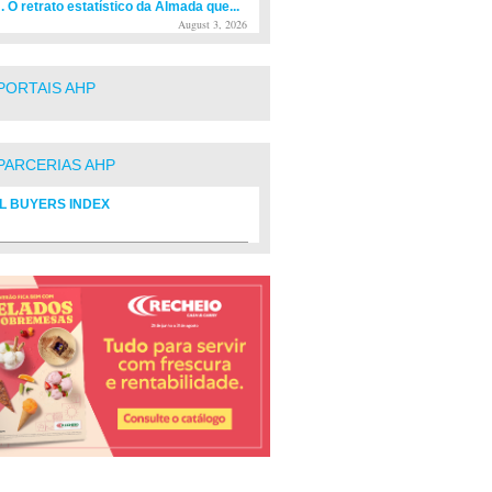
. O retrato estatístico da Almada que...
August 3, 2026
PORTAIS AHP
PARCERIAS AHP
L BUYERS INDEX
rio de fornecedores do setor Hoteleiro