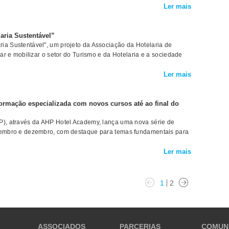
Ler mais
aria Sustentável”
ia Sustentável", um projeto da Associação da Hotelaria de
mar e mobilizar o setor do Turismo e da Hotelaria e a sociedade
Ler mais
ormação especializada com novos cursos até ao final do
P), através da AHP Hotel Academy, lança uma nova série de
etembro e dezembro, com destaque para temas fundamentais para
Ler mais
1
2
ASSOCIADOS
PARCERIAS
COMUN