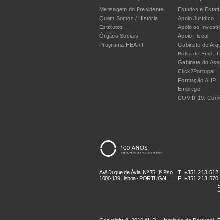
Mensagem do Presidente
Estudos e Estatí
Quem Somos / História
Apoio Jurídico
Estatutos
Apoio ao Investi
Órgãos Sociais
Apoio Fiscal
Programa HEART
Gabinete de Arqu
Bolsa de Emp. T
Gabinete do Ass
Click2Portugal
Formação AHP
Emprego
COVID-19: Como
Avª Duque de Ávila, Nº 75, 1º Piso
T. +351 213 512
1000-139 Lisboa - PORTUGAL
F. +351 213 570