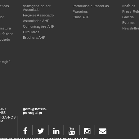
sticas
Vantagens de ser
Protocolos e Parcerias
Notícias
Associado
Parceiros
Press Rel
Faça-se Associado
dor
Clube AHP
Galeria
Associados AHP
Eventos
Comunicações AHP
itetura
Newslette
Circulares
urísticos
Brochura AHP
ociado
 Agir?
 360
geral@hoteis-
 485
portugal.pt
SIGA-NOS
EM