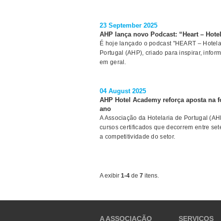
23 September 2025
AHP lança novo Podcast: “Heart – Hotel
É hoje lançado o podcast "HEART – Hotelar
Portugal (AHP), criado para inspirar, infor
em geral.
04 August 2025
AHP Hotel Academy reforça aposta na f
ano
A Associação da Hotelaria de Portugal (AH
cursos certificados que decorrem entre s
a competitividade do setor.
A exibir
1-4
de
7
itens.
A ASSOCIAÇÃO
SERVIÇOS