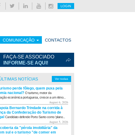
LOGIN
COMUNICAÇÃO
CONTACTOS
FAÇA-SE ASSOCIADO
INFORME-SE AQUI!
ÚLTIMAS NOTÍCIAS
Ver todas
turismo perde fôlego, quem puxa pela
mia nacional?
O turismo, motor da
ação económica portuguesa, cresce a um ritmo...
August 6, 2026
apoia Bernardo Trindade na corrida à
ança da Confederação do Turismo de
gal
Candidato defende Porto Santo como ‘plano...
August 5, 2026
coberta da "pérola imobiliária" da
m sul e o turismo "de comer em