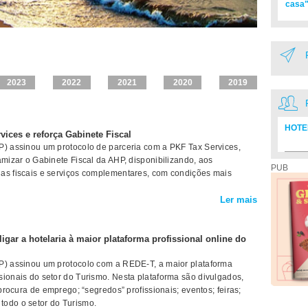
casa"
2023
2022
2021
2020
2019
HOTE
ices e reforça Gabinete Fiscal
P) assinou um protocolo de parceria com a PKF Tax Services,
Diretó
amizar o Gabinete Fiscal da AHP, disponibilizando, aos
PUB
ias fiscais e serviços complementares, com condições mais
Ler mais
gar a hotelaria à maior plataforma profissional online do
HP) assinou um protocolo com a REDE-T, a maior plataforma
sionais do setor do Turismo. Nesta plataforma são divulgados,
 procura de emprego; “segredos” profissionais; eventos; feiras;
todo o setor do Turismo.