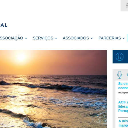
ASSOCIAÇÃO
SERVIÇOS
ASSOCIADOS
PARCERIAS
Se o 
econo
recuper
ACIF 
lider
Portu
A des
marge