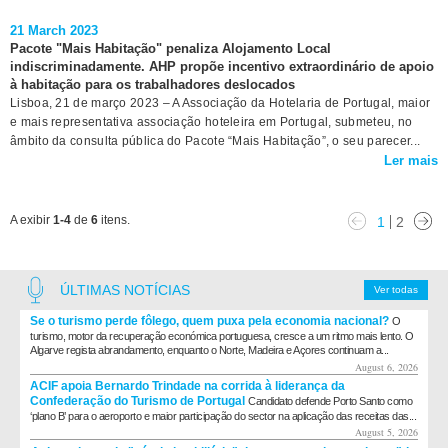
21 March 2023
Pacote "Mais Habitação" penaliza Alojamento Local
indiscriminadamente. AHP propõe incentivo extraordinário de apoio
à habitação para os trabalhadores deslocados
Lisboa, 21 de março 2023 – A Associação da Hotelaria de Portugal, maior
e mais representativa associação hoteleira em Portugal, submeteu, no
âmbito da consulta pública do Pacote “Mais Habitação”, o seu parecer...
Ler mais
A exibir
1-4
de
6
itens.
1
2
ÚLTIMAS NOTÍCIAS
Ver todas
Se o turismo perde fôlego, quem puxa pela economia nacional?
O
turismo, motor da recuperação económica portuguesa, cresce a um ritmo mais lento. O
Algarve regista abrandamento, enquanto o Norte, Madeira e Açores continuam a...
August 6, 2026
ACIF apoia Bernardo Trindade na corrida à liderança da
Confederação do Turismo de Portugal
Candidato defende Porto Santo como
‘plano B’ para o aeroporto e maior participação do sector na aplicação das receitas das...
August 5, 2026