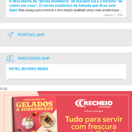
A descoberta da "pérola imobiliária" da margem sul e o turismo "de
comer em casa". O retrato estatístico da Almada que ficou sem
água
Mais espaço para construir e uma relação qualidade-preço mais aceitável que...
August 3, 2026
PORTAIS AHP
PARCERIAS AHP
HOTEL BUYERS INDEX
Diretório de fornecedores do setor Hoteleiro
PUB