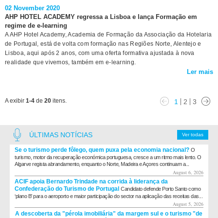
02 November 2020
AHP HOTEL ACADEMY regressa a Lisboa e lança Formação em
regime de e-learning
A AHP Hotel Academy, Academia de Formação da Associação da Hotelaria
de Portugal, está de volta com formação nas Regiões Norte, Alentejo e
Lisboa, aqui após 2 anos, com uma oferta formativa ajustada à nova
realidade que vivemos, também em e-learning.
Ler mais
A exibir
1-4
de
20
itens.
1
2
3
ÚLTIMAS NOTÍCIAS
Ver todas
Se o turismo perde fôlego, quem puxa pela economia nacional?
O
turismo, motor da recuperação económica portuguesa, cresce a um ritmo mais lento. O
Algarve regista abrandamento, enquanto o Norte, Madeira e Açores continuam a...
August 6, 2026
ACIF apoia Bernardo Trindade na corrida à liderança da
Confederação do Turismo de Portugal
Candidato defende Porto Santo como
‘plano B’ para o aeroporto e maior participação do sector na aplicação das receitas das...
August 5, 2026
A descoberta da "pérola imobiliária" da margem sul e o turismo "de