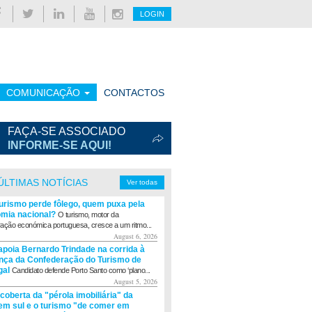
LOGIN
COMUNICAÇÃO
CONTACTOS
FAÇA-SE ASSOCIADO
INFORME-SE AQUI!
ÚLTIMAS NOTÍCIAS
Ver todas
turismo perde fôlego, quem puxa pela
mia nacional?
O turismo, motor da
ação económica portuguesa, cresce a um ritmo...
August 6, 2026
apoia Bernardo Trindade na corrida à
ança da Confederação do Turismo de
gal
Candidato defende Porto Santo como ‘plano...
August 5, 2026
coberta da "pérola imobiliária" da
m sul e o turismo "de comer em