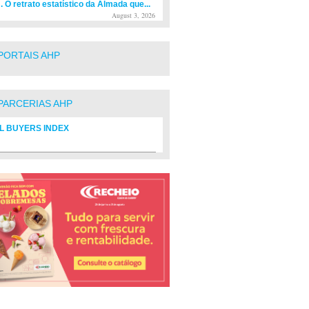
. O retrato estatístico da Almada que...
August 3, 2026
PORTAIS AHP
PARCERIAS AHP
L BUYERS INDEX
rio de fornecedores do setor Hoteleiro