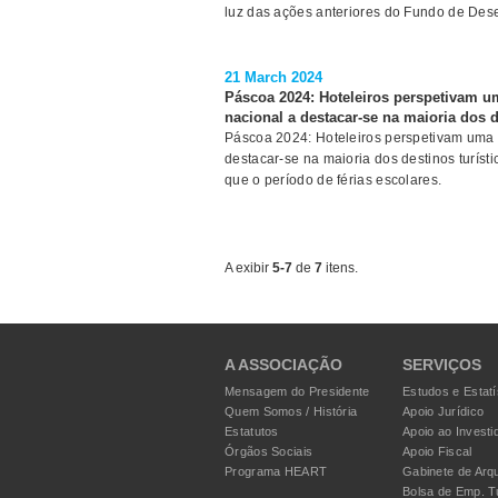
luz das ações anteriores do Fundo de Dese
21 March 2024
Páscoa 2024: Hoteleiros perspetivam 
nacional a destacar-se na maioria dos d
Páscoa 2024: Hoteleiros perspetivam uma
destacar-se na maioria dos destinos turíst
que o período de férias escolares.
A exibir
5-7
de
7
itens.
A ASSOCIAÇÃO
SERVIÇOS
Mensagem do Presidente
Estudos e Estatí
Quem Somos / História
Apoio Jurídico
Estatutos
Apoio ao Investi
Órgãos Sociais
Apoio Fiscal
Programa HEART
Gabinete de Arqu
Bolsa de Emp. T