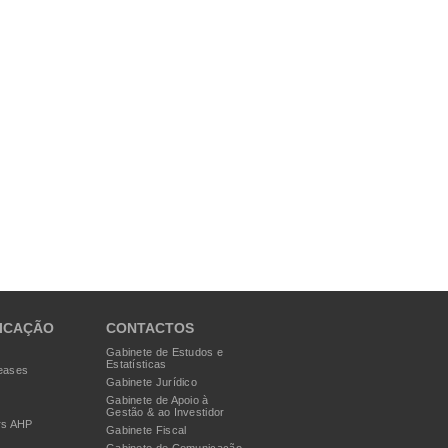
ICAÇÃO
CONTACTOS
Gabinete de Estudos e
Estatísticas
eases
Gabinete Jurídico
Gabinete de Apoio à
Gestão & ao Investidor
rs AHP
Gabinete Fiscal
Gabinete de Comunicação