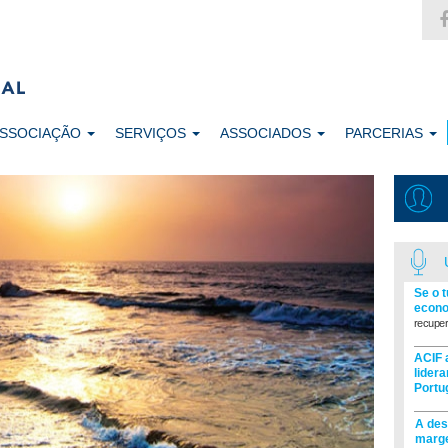
ASSOCIAÇÃO
SERVIÇOS
ASSOCIADOS
PARCERIAS
Se o 
econo
recuper
ACIF 
lider
Portu
A des
marge