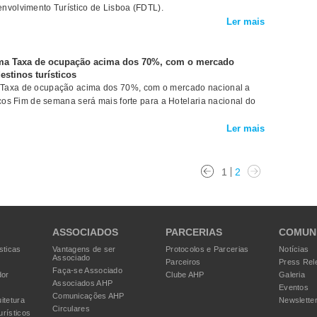
nvolvimento Turístico de Lisboa (FDTL).
Ler mais
uma Taxa de ocupação acima dos 70%, com o mercado
estinos turísticos
 Taxa de ocupação acima dos 70%, com o mercado nacional a
icos Fim de semana será mais forte para a Hotelaria nacional do
Ler mais
1
2
ASSOCIADOS
PARCERIAS
COMUN
sticas
Vantagens de ser
Protocolos e Parcerias
Notícias
Associado
Parceiros
Press Rel
Faça-se Associado
dor
Clube AHP
Galeria
Associados AHP
Eventos
Comunicações AHP
itetura
Newslette
Circulares
urísticos