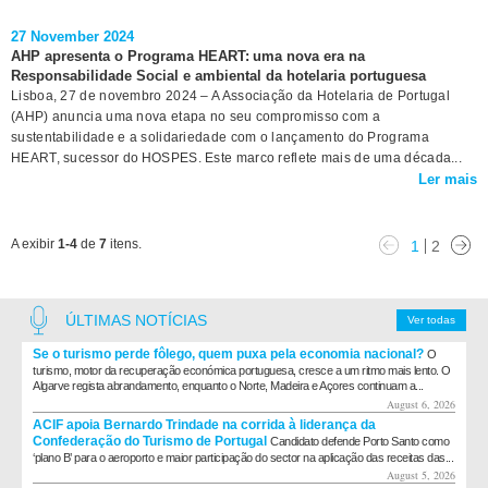
27 November 2024
AHP apresenta o Programa HEART: uma nova era na
Responsabilidade Social e ambiental da hotelaria portuguesa
Lisboa, 27 de novembro 2024 – A Associação da Hotelaria de Portugal
(AHP) anuncia uma nova etapa no seu compromisso com a
sustentabilidade e a solidariedade com o lançamento do Programa
HEART, sucessor do HOSPES. Este marco reflete mais de uma década...
Ler mais
A exibir
1-4
de
7
itens.
1
2
ÚLTIMAS NOTÍCIAS
Ver todas
Se o turismo perde fôlego, quem puxa pela economia nacional?
O
turismo, motor da recuperação económica portuguesa, cresce a um ritmo mais lento. O
Algarve regista abrandamento, enquanto o Norte, Madeira e Açores continuam a...
August 6, 2026
ACIF apoia Bernardo Trindade na corrida à liderança da
Confederação do Turismo de Portugal
Candidato defende Porto Santo como
‘plano B’ para o aeroporto e maior participação do sector na aplicação das receitas das...
August 5, 2026