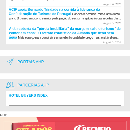
August 6, 2026
ACIF apoia Bernardo Trindade na corrida à liderança da
Confederação do Turismo de Portugal
Candidato defende Porto Santo como
‘plano B’ para o aeroporto e maior participação do sector na aplicação das receitas das...
August 5, 2026
A descoberta da "pérola imobiliária" da margem sul e o turismo "de
comer em casa". O retrato estatístico da Almada que ficou sem
água
Mais espaço para construir e uma relação qualidade-preço mais aceitável que...
August 3, 2026
PORTAIS AHP
PARCERIAS AHP
HOTEL BUYERS INDEX
Diretório de fornecedores do setor Hoteleiro
PUB