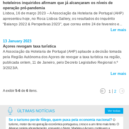
hoteleiros inquiridos afirmam que já alcançaram os níveis de
operação pré-pandemia
Lisboa, 16 de março 2023 – A Associação da Hotelaria de Portugal (AHP)
apresentou hoje, no Roca Lisboa Gallery, os resultados do inquérito
“Balanço 2022 & Perspetivas 2023", que correu entre 24 de fevereiro e...
Ler mais
13 January 2023
Açores revogam taxa turística
A Associação da Hotelaria de Portugal (AHP) aplaude a decisão tomada
pela Região Autónoma dos Açores de revogar a taxa turística na região,
publicada ontem, 11 de Janeiro, pelo Decreto Legislativo Regional n.º
3/2023/A.
Ler mais
A exibir
5-6
de
6
itens.
1
2
ÚLTIMAS NOTÍCIAS
Ver todas
Se o turismo perde fôlego, quem puxa pela economia nacional?
O
turismo, motor da recuperação económica portuguesa, cresce a um ritmo mais lento. O
Algarve regista abrandamento, enquanto o Norte, Madeira e Açores continuam a...