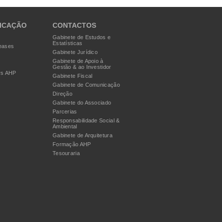
ICAÇÃO
CONTACTOS
Gabinete de Estudos e
Estatísticas
eases
Gabinete Jurídico
Gabinete de Apoio à
Gestão & ao Investidor
rs AHP
Gabinete Fiscal
Gabinete de Comunicação
Direção
Gabinete do Associado
Parcerias
Responsabilidade Social &
Ambiental
Gabinete de Arquitetura
Formação AHP
Tesouraria