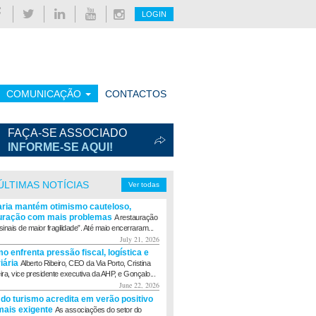
LOGIN
COMUNICAÇÃO
CONTACTOS
FAÇA-SE ASSOCIADO
INFORME-SE AQUI!
ÚLTIMAS NOTÍCIAS
Ver todas
aria mantém otimismo cauteloso,
uração com mais problemas
A restauração
sinais de maior fragilidade”. Até maio encerraram...
July 21, 2026
o enfrenta pressão fiscal, logística e
viária
Alberto Ribeiro, CEO da Via Porto, Cristina
eira, vice presidente executiva da AHP, e Gonçalo...
June 22, 2026
 do turismo acredita em verão positivo
ais exigente
As associações do setor do