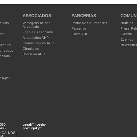
ASSOCIADOS
PARCERIAS
COMUN
sticas
Vantagens de ser
Protocolos e Parcerias
Notícias
Associado
Parceiros
Press Rel
Faça-se Associado
dor
Clube AHP
Galeria
Associados AHP
Eventos
Comunicações AHP
itetura
Newslette
Circulares
urísticos
Brochura AHP
ociado
 Agir?
 360
geral@hoteis-
 485
portugal.pt
SIGA-NOS
EM