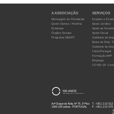
A ASSOCIAÇÃO
SERVIÇOS
Mensagem do Presidente
Estudos e Estatí
Quem Somos / História
Apoio Jurídico
Estatutos
Apoio ao Investi
Órgãos Sociais
Apoio Fiscal
Programa HEART
Gabinete de Arqu
Bolsa de Emp. T
Gabinete do Ass
Click2Portugal
Formação AHP
Emprego
COVID-19: Como
Avª Duque de Ávila, Nº 75, 1º Piso
T. +351 213 512
1000-139 Lisboa - PORTUGAL
F. +351 213 570