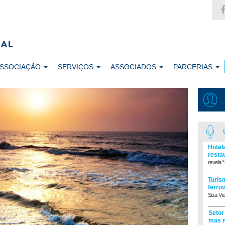
ASSOCIAÇÃO
SERVIÇOS
ASSOCIADOS
PARCERIAS
Hotel
resta
revela “
Turism
ferro
Siza Vi
Setor
mas m