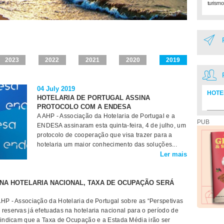
turismo
2023
2022
2021
2020
2019
04 July 2019
HOTE
HOTELARIA DE PORTUGAL ASSINA
PROTOCOLO COM A ENDESA
Diretó
A AHP - Associação da Hotelaria de Portugal e a
PUB
ENDESA assinaram esta quinta-feira, 4 de julho, um
protocolo de cooperação que visa trazer para a
hotelaria um maior conhecimento das soluções...
Ler mais
NA HOTELARIA NACIONAL, TAXA DE OCUPAÇÃO SERÁ
AHP - Associação da Hotelaria de Portugal sobre as “Perspetivas
reservas já efetuadas na hotelaria nacional para o período de
s indicam que a Taxa de Ocupação e a Estada Média irão ser