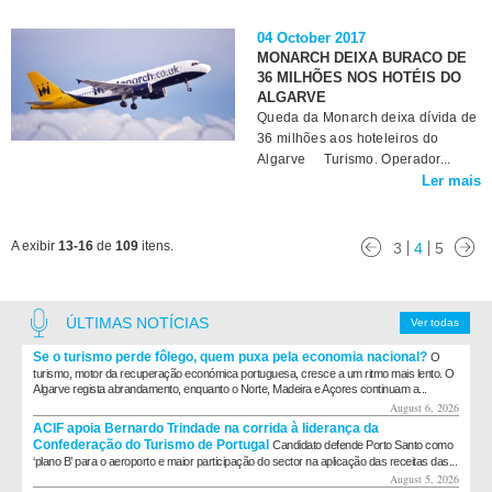
04 October 2017
MONARCH DEIXA BURACO DE
36 MILHÕES NOS HOTÉIS DO
ALGARVE
Queda da Monarch deixa dívida de
36 milhões aos hoteleiros do
Algarve Turismo. Operador...
Ler mais
A exibir
13-16
de
109
itens.
3
4
5
ÚLTIMAS NOTÍCIAS
Ver todas
Se o turismo perde fôlego, quem puxa pela economia nacional?
O
turismo, motor da recuperação económica portuguesa, cresce a um ritmo mais lento. O
Algarve regista abrandamento, enquanto o Norte, Madeira e Açores continuam a...
August 6, 2026
ACIF apoia Bernardo Trindade na corrida à liderança da
Confederação do Turismo de Portugal
Candidato defende Porto Santo como
‘plano B’ para o aeroporto e maior participação do sector na aplicação das receitas das...
August 5, 2026