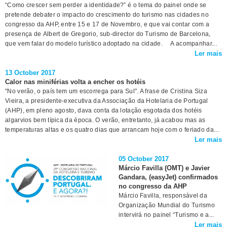
“Como crescer sem perder a identidade?” é o tema do painel onde se
pretende debater o impacto do crescimento do turismo nas cidades no
congresso da AHP, entre 15 e 17 de Novembro, e que vai contar com a
presença de Albert de Gregorio, sub-director do Turismo de Barcelona,
que vem falar do modelo turístico adoptado na cidade. A acompanhar...
Ler mais
13 October 2017
Calor nas miniférias volta a encher os hotéis
"No verão, o país tem um escorrega para Sul". A frase de Cristina Siza
Vieira, a presidente-executiva da Associação da Hotelaria de Portugal
(AHP), em pleno agosto, dava conta da lotação esgotada dos hotéis
algarvios bem típica da época. O verão, entretanto, já acabou mas as
temperaturas altas e os quatro dias que arrancam hoje com o feriado da...
Ler mais
05 October 2017
Márcio Favilla (OMT) e Javier
Gandara, (easyJet) confirmados
no congresso da AHP
Márcio Favilla, responsável da
Organização Mundial do Turismo
intervirá no painel “Turismo e a...
Ler mais