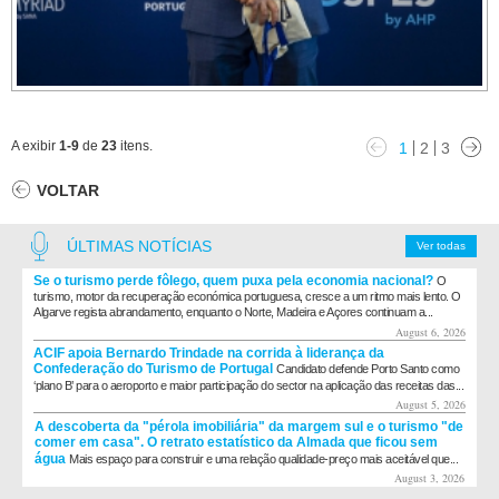
A exibir
1-9
de
23
itens.
1
2
3
VOLTAR
ÚLTIMAS NOTÍCIAS
Ver todas
Se o turismo perde fôlego, quem puxa pela economia nacional?
O
turismo, motor da recuperação económica portuguesa, cresce a um ritmo mais lento. O
Algarve regista abrandamento, enquanto o Norte, Madeira e Açores continuam a...
August 6, 2026
ACIF apoia Bernardo Trindade na corrida à liderança da
Confederação do Turismo de Portugal
Candidato defende Porto Santo como
‘plano B’ para o aeroporto e maior participação do sector na aplicação das receitas das...
August 5, 2026
A descoberta da "pérola imobiliária" da margem sul e o turismo "de
comer em casa". O retrato estatístico da Almada que ficou sem
água
Mais espaço para construir e uma relação qualidade-preço mais aceitável que...
August 3, 2026