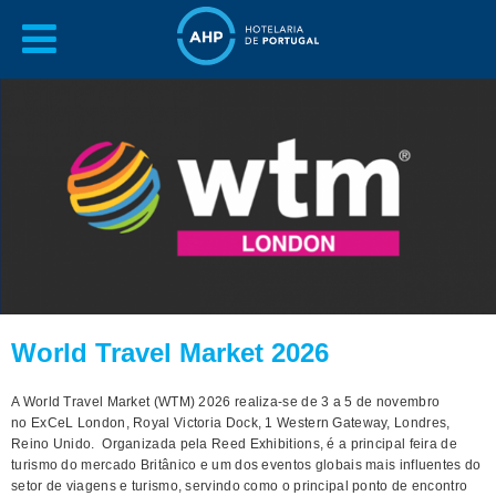
World Travel Market 2026
A World Travel Market (WTM) 2026 realiza-se de 3 a 5 de novembro
no ExCeL London, Royal Victoria Dock, 1 Western Gateway, Londres,
Reino Unido. Organizada pela Reed Exhibitions, é a principal feira de
turismo do mercado Britânico e um dos eventos globais mais influentes do
setor de viagens e turismo, servindo como o principal ponto de encontro