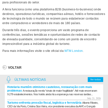
para profissionais do setor.
​A feira funciona como uma plataforma B2B (business-to-business) onde
destinos, operadoras turísticas, companhias aéreas, hotéis e fornecedores
de tecnologia de todo o mundo se reúnem para estabelecer contactos
entre compradores e vendedores de mais de 180 países.
Durante três dias, o evento proporciona um vasto programa de
conferências, sessões temáticas e oportunidades de redes de contacto
de elevada qualidade, consolidando-se como um ponto de encontro
imprescindível para a indústria global do turismo.
Para mais informações visite o site oficial da
WTM London
.
VOLTAR
ÚLTIMAS NOTÍCIAS
Ver todas
Hotelaria mantém otimismo cauteloso, restauração com mais
problemas
A restauração revela “sinais de maior fragilidade”. Até maio encerraram
9.279 estabelecimentos. Nos hotéis ainda há a esperança nas reservas tardias...
July 21, 2026
Turismo enfrenta pressão fiscal, logística e ferroviária
Alberto Ribeiro,
CEO da Via Porto, Cristina Siza Vieira, vice presidente executiva da AHP, e Gonçalo