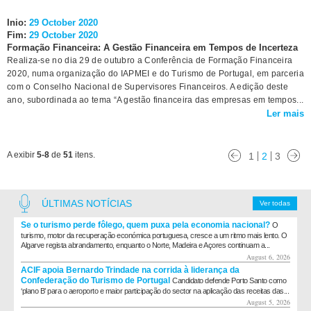
Inio:
29 October 2020
Fim:
29 October 2020
Formação Financeira: A Gestão Financeira em Tempos de Incerteza
Realiza-se no dia 29 de outubro a Conferência de Formação Financeira
2020, numa organização do IAPMEI e do Turismo de Portugal, em parceria
com o Conselho Nacional de Supervisores Financeiros. A edição deste
ano, subordinada ao tema “A gestão financeira das empresas em tempos...
Ler mais
A exibir
5-8
de
51
itens.
1
2
3
ÚLTIMAS NOTÍCIAS
Ver todas
Se o turismo perde fôlego, quem puxa pela economia nacional?
O
turismo, motor da recuperação económica portuguesa, cresce a um ritmo mais lento. O
Algarve regista abrandamento, enquanto o Norte, Madeira e Açores continuam a...
August 6, 2026
ACIF apoia Bernardo Trindade na corrida à liderança da
Confederação do Turismo de Portugal
Candidato defende Porto Santo como
‘plano B’ para o aeroporto e maior participação do sector na aplicação das receitas das...
August 5, 2026