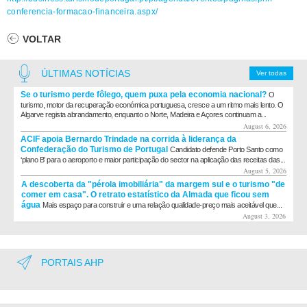
conferencia-formacao-financeira.aspx/
VOLTAR
ÚLTIMAS NOTÍCIAS
Ver todas
Se o turismo perde fôlego, quem puxa pela economia nacional?
O
turismo, motor da recuperação económica portuguesa, cresce a um ritmo mais lento. O
Algarve regista abrandamento, enquanto o Norte, Madeira e Açores continuam a...
August 6, 2026
ACIF apoia Bernardo Trindade na corrida à liderança da
Confederação do Turismo de Portugal
Candidato defende Porto Santo como
‘plano B’ para o aeroporto e maior participação do sector na aplicação das receitas das...
August 5, 2026
A descoberta da "pérola imobiliária" da margem sul e o turismo "de
comer em casa". O retrato estatístico da Almada que ficou sem
água
Mais espaço para construir e uma relação qualidade-preço mais aceitável que...
August 3, 2026
PORTAIS AHP