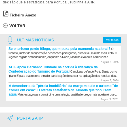
decisão que é estratégica para Portugal, sublinha a AHP.
Ficheiro Anexo
VOLTAR
ÚLTIMAS NOTÍCIAS
Ver todas
Se o turismo perde fôlego, quem puxa pela economia nacional?
O
turismo, motor da recuperação económica portuguesa, cresce a um ritmo mais lento. O
Algarve regista abrandamento, enquanto o Norte, Madeira e Açores continuam a...
August 6, 2026
ACIF apoia Bernardo Trindade na corrida à liderança da
Confederação do Turismo de Portugal
Candidato defende Porto Santo como
‘plano B’ para o aeroporto e maior participação do sector na aplicação das receitas das...
August 5, 2026
A descoberta da "pérola imobiliária" da margem sul e o turismo "de
comer em casa". O retrato estatístico da Almada que ficou sem
água
Mais espaço para construir e uma relação qualidade-preço mais aceitável que...
August 3, 2026
PORTAIS AHP