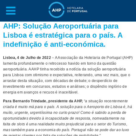
AHP: Solução Aeroportuária para
Lisboa é estratégica para o país. A
indefinição é anti-económica.
Lisboa, 4 de Julho de 2022
– A Associação da Hotelaria de Portugal (AHP)
lamenta profundamente o retrocesso havido em torno da questão
aeroportuária. A AHP tinha recebido a notícia da solução aeroportuária
para Lisboa com otimismo e expectativa, reiterando, uma vez mais, que o
arrastar desta situação, com décadas de debate; o desperdício de
investimento em concursos, estudos e análises; o dispêndio inglório de
energia em avanços e recuos é inaceitável.
Para Bernardo Trindade, presidente da AHP,
“a situação recentemente
criada é
muito
má para o país.
A solução para o Aeroporto de Lisboa é, há
muito, urgente, urgentíssima no curto prazo! Como é sabido a perda de
oportunidades devido à incapacidade de resposta, nomeadamente na
falta de slots é uma realidade muito prejudicial para o setor do Turismo,
mas também para a economia do país. Portugal não se pode dar ao luxo
de rejeitar clientes por falta de soluções de mobilidade.”