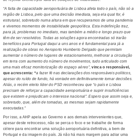
“A falta de capacidade aeroportuária de Lisboa afeta todo o país, não só a
região de Lisboa, pelo que uma decisão imediata, seja ela qual for, é
estrutural, sobretudo numa altura em que recuperamos de uma pandemia
e vivemos momentos de instabilidade geopolítica. Esta indefinição traz,
para já, problemas no imediato, mas também a médio e longo prazo que
têm de ser resolvidos. Todas as soluções agora encontradas só trarão
benefícios para Portugal daqui a uns anos e é fundamental para já a
realização de obras no Aeroporto Humberto Delgado que permitam
aumentar o número de lugares de estacionamento, melhorar a circulação
em terra com aumento do número de movimentos, tudo articulado com
uma mais eficaz monitorização do espaço aéreo”,
vinca o responsável,
que acrescenta: “
a fazer fé nas declarações dos responsáveis políticos,
apesar do ruído de fundo, há vontade em definitivamente tomar decisões.
Aliás, o recém eleito líder do PSD reconheceu que “o país e Lisboa
precisam de reforçar a capacidade aeroportuária e suprir insuficiências
que existem e prejudicam o interesse nacional”. Espero que assim seja e,
sobretudo, que, além de tomadas, as mesmas sejam rapidamente
executadas.”
Por isso, a AHP apela ao Governo e aos demais intervenientes que,
apesar deste retrocesso, não se perca o foco e se trabalhe de forma
célere para encontrar uma solução aeroportuária definitiva, a bem de
Portugal e da imagem do país. Já não há mais margem para adiar uma