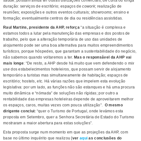
saúde, possam ainda ter outras utilizações comerciais, de curta ou longa
duração: serviços de escritório; espaços de
cowork
; realização de
reuniões; exposições e outros eventos culturais;
showrooms
; ensino e
formação; eventualmente centros de dia ou residências assistidas.
Raul Martins, presidente da AHP, reforça
“a situação é complexa e
estamos todos a lutar pela manutenção das empresas e dos postos de
trabalho, pelo que a alteração temporária de uso das unidades de
alojamento pode ser uma boa alternativa para muitos empreendimentos
turísticos, porque hóspedes, que garantam a sustentabilidade do negócio,
não sabemos quando voltaremos a ter.
Mas o responsável da AHP vai
mais longe
: “De resto, a AHP desde há muito que vem defendendo o
mix
use
dos estabelecimentos hoteleiros, que possam servir de alojamento
temporário a turistas mas simultaneamente de habitação; espaços de
escritório; hostels, etc. Há várias razões que impelem esta evolução
legislativa: por um lado, as funções não são estanques e há uma procura
muito dinâmica e “nómada” de soluções não rígidas; por outro a
rentabilidade das empresas hoteleiras depende de aproveitarem melhor
os espaços, caros, muitas vezes com pouca utilização”.
O mesmo
dirigente conclui:
“quer o Turismo de Portugal, onde levámos esta
proposta em Setembro, quer a Senhora Secretária de Estado do Turismo
mostraram a maior abertura para estas soluções”.
Esta proposta surge num momento em que as projeções da AHP, com
base no último inquérito que realizou [
ver
aqui
as conclusões do