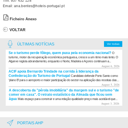
Tlm: 937 432 128
Email: ana.bentes@hoteis-portugal.pt
Ficheiro Anexo
VOLTAR
ÚLTIMAS NOTÍCIAS
Ver todas
Se o turismo perde fôlego, quem puxa pela economia nacional?
O
turismo, motor da recuperação económica portuguesa, cresce a um ritmo mais lento. O
Algarve regista abrandamento, enquanto o Norte, Madeira e Açores continuam a...
August 6, 2026
ACIF apoia Bernardo Trindade na corrida à liderança da
Confederação do Turismo de Portugal
Candidato defende Porto Santo como
‘plano B’ para o aeroporto e maior participação do sector na aplicação das receitas das...
August 5, 2026
A descoberta da "pérola imobiliária" da margem sul e o turismo "de
comer em casa". O retrato estatístico da Almada que ficou sem
água
Mais espaço para construir e uma relação qualidade-preço mais aceitável que...
August 3, 2026
PORTAIS AHP