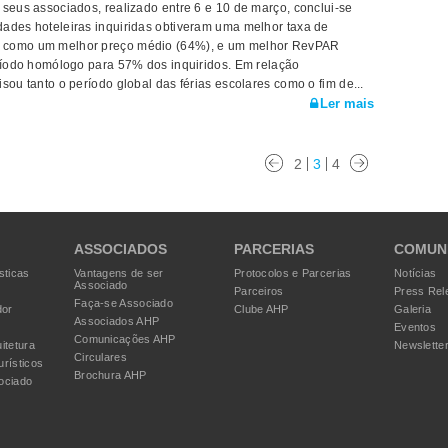
 seus associados, realizado entre 6 e 10 de março, conclui-se
ades hoteleiras inquiridas obtiveram uma melhor taxa de
m como um melhor preço médio (64%), e um melhor RevPAR
eríodo homólogo para 57% dos inquiridos. Em relação
sou tanto o período global das férias escolares como o fim de...
Ler mais
2
3
4
ASSOCIADOS
PARCERIAS
COMUN
sticas
Vantagens de ser
Protocolos e Parcerias
Notícias
Associado
Parceiros
Press Rel
Faça-se Associado
dor
Clube AHP
Galeria
Associados AHP
Eventos
Comunicações AHP
itetura
Newslette
Circulares
urísticos
Brochura AHP
ociado