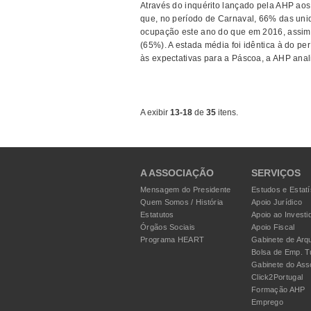
Através do inquérito lançado pela AHP aos
que, no período de Carnaval, 66% das unid
ocupação este ano do que em 2016, assi
(65%). A estada média foi idêntica à do p
às expectativas para a Páscoa, a AHP anali
A exibir
13-18
de
35
itens.
A ASSOCIAÇÃO
SERVIÇOS
Mensagem do Presidente
Estudos e Estatí
Quem Somos / História
Apoio Jurídico
Estatutos
Apoio ao Investi
Órgãos Sociais
Apoio Fiscal
Programa HEART
Gabinete de Arqu
Bolsa de Emp. T
Gabinete do Ass
Click2Portugal
Formação AHP
Emprego