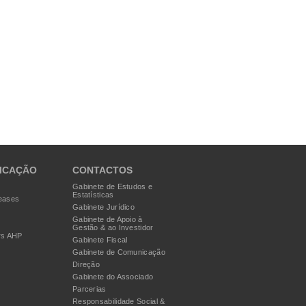
ICAÇÃO
CONTACTOS
Gabinete de Estudos e
Estatísticas
eases
Gabinete Jurídico
Gabinete de Apoio à
Gestão & ao Investidor
rs AHP
Gabinete Fiscal
Gabinete de Comunicação
Direção
Gabinete do Associado
Parcerias
Responsabilidade Social &