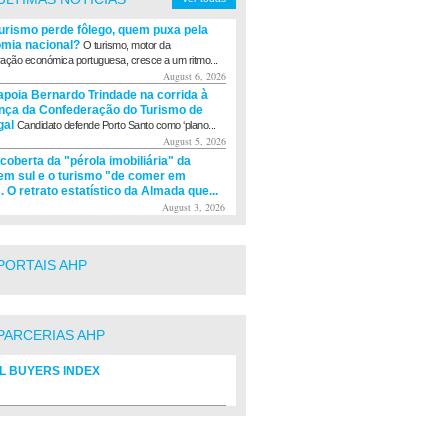
turismo perde fôlego, quem puxa pela
mia nacional?
O turismo, motor da
ação económica portuguesa, cresce a um ritmo...
August 6, 2026
apoia Bernardo Trindade na corrida à
ança da Confederação do Turismo de
gal
Candidato defende Porto Santo como ‘plano...
August 5, 2026
coberta da "pérola imobiliária" da
m sul e o turismo "de comer em
. O retrato estatístico da Almada que...
August 3, 2026
PORTAIS AHP
PARCERIAS AHP
L BUYERS INDEX
rio de fornecedores do setor Hoteleiro