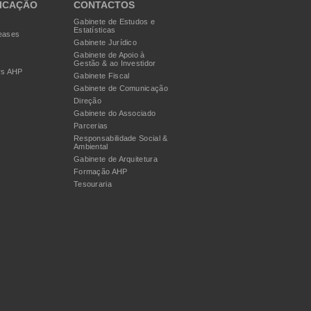
ICAÇÃO
CONTACTOS
Gabinete de Estudos e
Estatísticas
eases
Gabinete Jurídico
Gabinete de Apoio à
Gestão & ao Investidor
rs AHP
Gabinete Fiscal
Gabinete de Comunicação
Direção
Gabinete do Associado
Parcerias
Responsabilidade Social &
Ambiental
Gabinete de Arquitetura
Formação AHP
Tesouraria