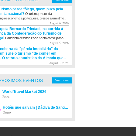
turismo perde fôlego, quem puxa pela
mia nacional?
O turismo, motor da
ação económica portuguesa, cresce a um ritmo...
August 6, 2026
apoia Bernardo Trindade na corrida à
ança da Confederação do Turismo de
gal
Candidato defende Porto Santo como ‘plano...
August 5, 2026
coberta da "pérola imobiliária" da
m sul e o turismo "de comer em
. O retrato estatístico da Almada que...
August 3, 2026
PRÓXIMOS EVENTOS
Ver todos
World Travel Market 2026
Feira
Hotéis que salvam | Dádiva de Sangue
Outro