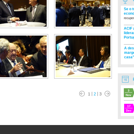
Se o 
econo
recuper
ACIF 
lider
Portu
A des
marge
casa"
3
1
2
3
Nov
17
Dec