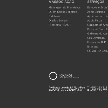
A ASSOCIAÇÃO
SERVIÇOS
Mensagem do Presidente
Estudos e Estatí
Quem Somos / História
Apoio Jurídico
Estatutos
Apoio ao Investi
Órgãos Sociais
Apoio Fiscal
Programa HEART
Gabinete de Arqu
Bolsa de Emp. T
Gabinete do Ass
Click2Portugal
Formação AHP
Emprego
COVID-19: Como
Avª Duque de Ávila, Nº 75, 1º Piso
T. +351 213 512
1000-139 Lisboa - PORTUGAL
F. +351 213 570