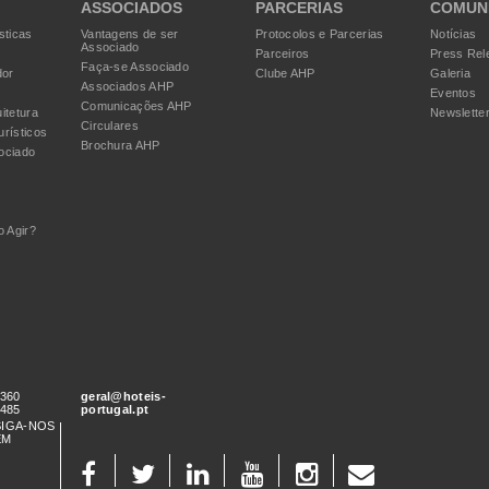
ASSOCIADOS
PARCERIAS
COMUN
sticas
Vantagens de ser
Protocolos e Parcerias
Notícias
Associado
Parceiros
Press Rel
Faça-se Associado
dor
Clube AHP
Galeria
Associados AHP
Eventos
Comunicações AHP
itetura
Newslette
Circulares
urísticos
Brochura AHP
ociado
 Agir?
 360
geral@hoteis-
 485
portugal.pt
SIGA-NOS
EM